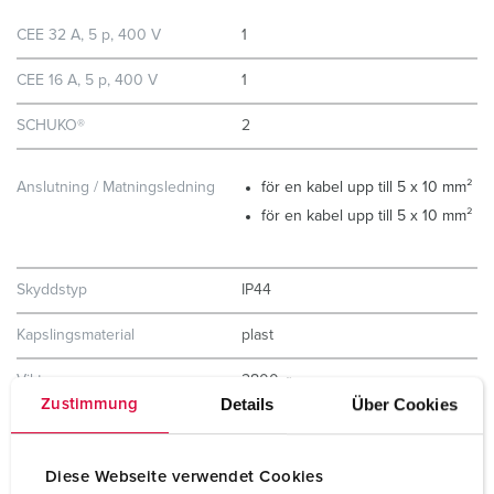
CEE 32 A, 5 p, 400 V
1
CEE 16 A, 5 p, 400 V
1
SCHUKO®
2
Anslutning / Matningsledning
för en kabel upp till 5 x 10 mm²
för en kabel upp till 5 x 10 mm²
Skyddstyp
IP44
Kapslingsmaterial
plast
Vikt
2800 g
Details
Über Cookies
Zustimmung
Höjd
260 mm
Bredd
225 mm
Diese Webseite verwendet Cookies