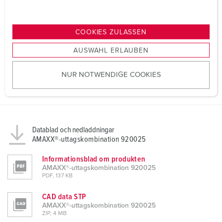
u
n
g
COOKIES ZULASSEN
s
AUSWAHL ERLAUBEN
a
u
NUR NOTWENDIGE COOKIES
s
w
a
h
l
Datablad och nedladdningar
AMAXX®-uttagskombination 920025
Informationsblad om produkten
AMAXX®-uttagskombination 920025
PDF, 137 KB
CAD data STP
AMAXX®-uttagskombination 920025
ZIP, 4 MB