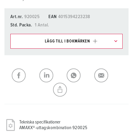
Art.nr.
920025
EAN
4015394223238
Std. Packa.
1 Antal.
LÄGG TILL I BOKMÄRKEN
Du kan hantera våra produkter i olika listor i
inköpslistan/varukorgsområdet.
Min lista
(0)
LÄGG TILL
SKAPA EN NY LISTA
Tekniska specifikationer
AMAXX®-uttagskombination 920025