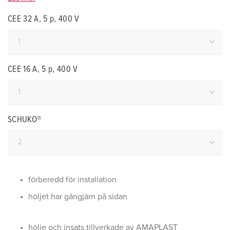
CEE 32 A, 5 p, 400 V
CEE 16 A, 5 p, 400 V
SCHUKO®
förberedd för installation
höljet har gångjärn på sidan
hölje och insats tillverkade av AMAPLAST