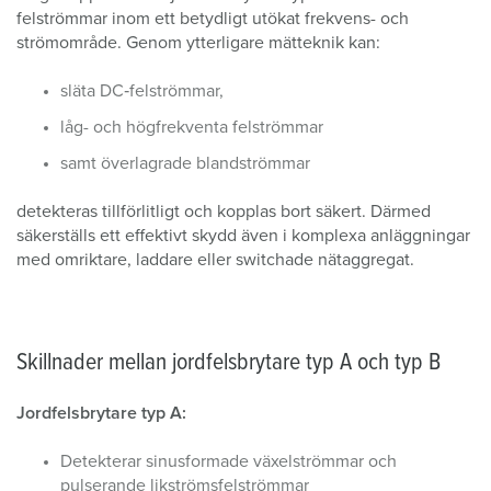
felströmmar inom ett betydligt utökat frekvens- och
strömområde. Genom ytterligare mätteknik kan:
släta DC‑felströmmar,
låg- och högfrekventa felströmmar
samt överlagrade blandströmmar
detekteras tillförlitligt och kopplas bort säkert. Därmed
säkerställs ett effektivt skydd även i komplexa anläggningar
med omriktare, laddare eller switchade nätaggregat.
Skillnader mellan jordfelsbrytare typ A och typ B
Jordfelsbrytare typ A:
Detekterar sinusformade växelströmmar och
pulserande likströmsfelströmmar