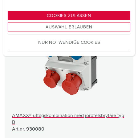
n
g
COOKIES ZULASSEN
s
AUSWAHL ERLAUBEN
a
u
NUR NOTWENDIGE COOKIES
s
w
a
h
l
AMAXX®-uttagskombination med jordfelsbrytare typ
B
Art.nr.
930080