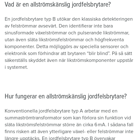
Vad är en allströmskänslig jordfelsbrytare?
En jordfelsbrytare typ B utökar den klassiska detekteringen
av felströmmar avsevärt. Den identifierar inte bara
sinusformade växelströmmar och pulserande likströmmar,
utan även släta likströmsfelströmmar och högfrekventa
komponenter. Detta möjliggörs av speciella sensorer och
elektronik som förhindrar att brytaren “blir blind”. På så sätt
säkerställs skyddet även när likströmskomponenter uppstår
i systemet.
Hur fungerar en allströmskänslig jordfelsbrytare?
Konventionella jordfelsbrytare typ A arbetar med en
summaströmtransformator som kan förlora sin funktion vid
släta likströmsfelströmmar större än cirka 6 mA. I sådana fall
finns risken att även ytterligare växel- eller felströmmar inte
längre upptäcks. En jordfelsbrytare typ B övervakar