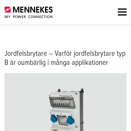
Varför jordfelsbrytare typ B?
Vad är en jordfelsbrytare typ B?
Funk
Jordfelsbrytare – Varför jordfelsbrytare typ
B är oumbärlig i många applikationer