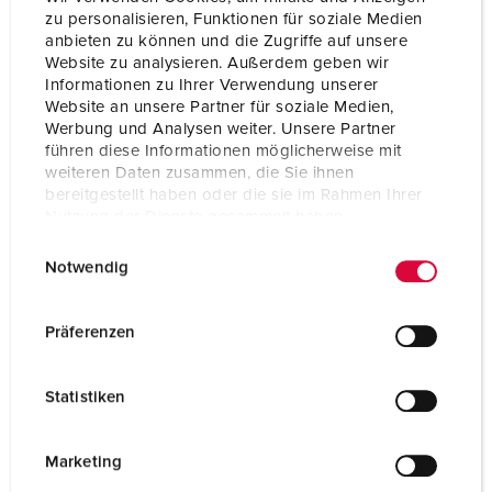
utan följer av kraven i DIN VDE 0100‑410, DIN VDE
zu personalisieren, Funktionen für soziale Medien
anbieten zu können und die Zugriffe auf unsere
0100‑530 samt applikationsspecifika standarder (t.ex. DIN
Website zu analysieren. Außerdem geben wir
VDE 0100‑722 för e‑mobilitet).
Informationen zu Ihrer Verwendung unserer
Website an unsere Partner für soziale Medien,
Werbung und Analysen weiter. Unsere Partner
führen diese Informationen möglicherweise mit
MENNEKS väggkombinationer med jordfelsbrytare
weiteren Daten zusammen, die Sie ihnen
bereitgestellt haben oder die sie im Rahmen Ihrer
typ B
Nutzung der Dienste gesammelt haben.
E
Datenschutzerklärung
Impressum
Våra robusta och slitstarka väggmonterade
Notwendig
i
uttagskombinationer med jordfelsbrytare typ B erbjuder
säker drift överallt där likströmsfelströmmar kan uppstå. De
n
finns i olika storlekar samt i olika utföranden med SCHUKO®
w
Präferenzen
och CEE‑uttag.
i
l
Statistiken
l
i
g
Marketing
u