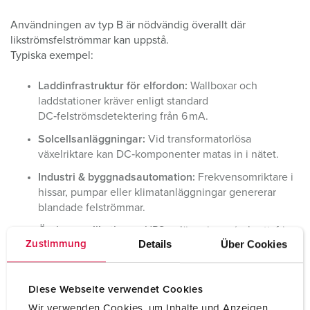
Användningen av typ B är nödvändig överallt där
likströmsfelströmmar kan uppstå.
Typiska exempel:
Laddinfrastruktur för elfordon:
Wallboxar och
laddstationer kräver enligt standard
DC‑felströmsdetektering från 6 mA.
Solcellsanläggningar:
Vid transformatorlösa
växelriktare kan DC‑komponenter matas in i nätet.
Industri & byggnadsautomation:
Frekvensomriktare i
hissar, pumpar eller klimatanläggningar genererar
blandade felströmmar.
Övriga applikationer:
UPS‑anläggningar (avbrottsfri
Details
Über Cookies
Zustimmung
kraftförsörjning), reservkraftsystem, laddare,
switchade nätaggregat samt vissa områden inom
medicin- och IT‑teknik.
Diese Webseite verwendet Cookies
I dessa områden är typ B ofta inte bara rekommenderad,
Wir verwenden Cookies, um Inhalte und Anzeigen