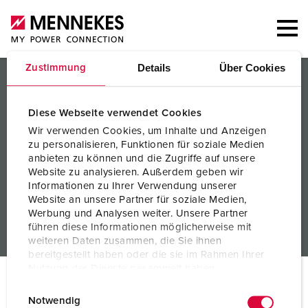
Details
Über Cookies
Zustimmung
PRODUKTER / LÖSNINGAR
TJÄNSTER
Diese Webseite verwendet Cookies
Wir verwenden Cookies, um Inhalte und Anzeigen
KUNSKAP
zu personalisieren, Funktionen für soziale Medien
anbieten zu können und die Zugriffe auf unsere
FÖRETAG
Website zu analysieren. Außerdem geben wir
Informationen zu Ihrer Verwendung unserer
Website an unsere Partner für soziale Medien,
Werbung und Analysen weiter. Unsere Partner
führen diese Informationen möglicherweise mit
weiteren Daten zusammen, die Sie ihnen
bereitgestellt haben oder die sie im Rahmen Ihrer
Nutzung der Dienste gesammelt haben.
© MENNEKES 2026
Alla rättigheter förbehållna
E
Datenschutzerklärung
Impressum
Notwendig
Tryckort
Sekretess
Villkor
i