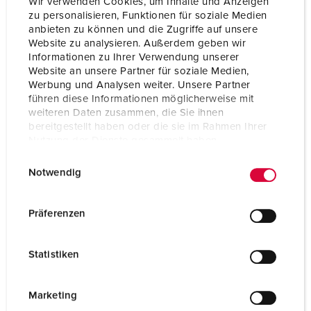
Wir verwenden Cookies, um Inhalte und Anzeigen
zu personalisieren, Funktionen für soziale Medien
anbieten zu können und die Zugriffe auf unsere
CombiTOWER®
Website zu analysieren. Außerdem geben wir
Informationen zu Ihrer Verwendung unserer
Website an unsere Partner für soziale Medien,
1 ARTIKLAR
Werbung und Analysen weiter. Unsere Partner
führen diese Informationen möglicherweise mit
weiteren Daten zusammen, die Sie ihnen
bereitgestellt haben oder die sie im Rahmen Ihrer
Nutzung der Dienste gesammelt haben.
E
Datenschutzerklärung
Impressum
Notwendig
i
n
w
Präferenzen
i
l
Statistiken
l
i
g
Marketing