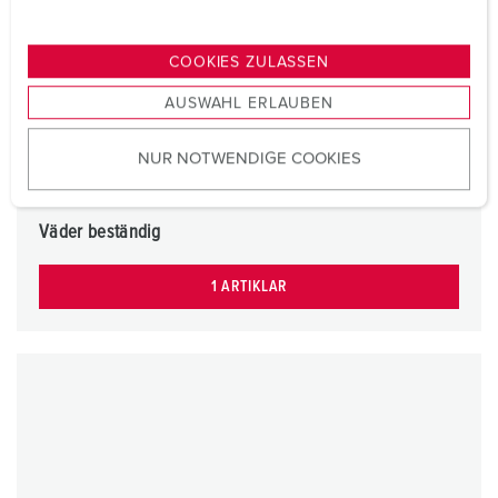
u
n
g
COOKIES ZULASSEN
s
AUSWAHL ERLAUBEN
a
u
NUR NOTWENDIGE COOKIES
s
w
a
Väder beständig
h
l
1 ARTIKLAR