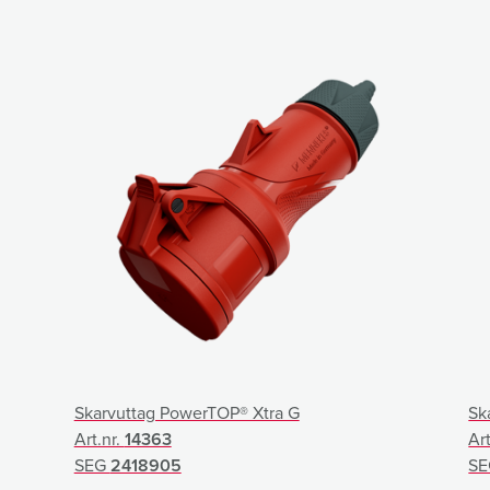
Skarvuttag PowerTOP® Xtra G
Sk
Art.nr.
14363
Ar
SEG
2418905
S