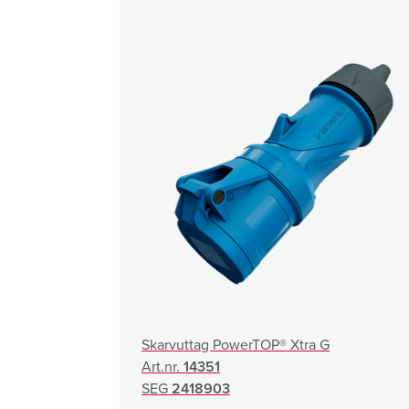
a
h
l
Skarvuttag PowerTOP® Xtra G
Art.nr.
14351
SEG
2418903