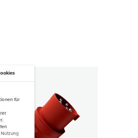
ookies
ionen für
rer
r.
aten
r Nutzung