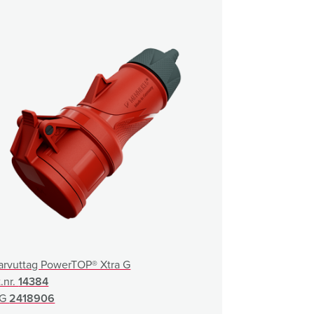
arvuttag PowerTOP® Xtra G
t.nr.
14384
EG
2418906