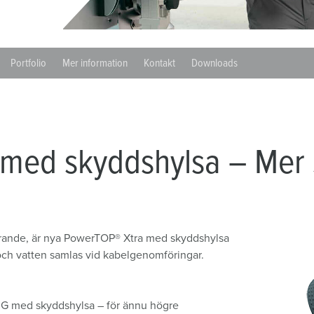
Kontakter och uttag i enlighet med internationella standarder
F
Data-/nätverksteknologi
F
Portfolio
Mer information
Kontakt
Downloads
Utökad version
C
Tillbehör
T
E
med skyddshylsa – Mer 
örande, är nya PowerTOP® Xtra med skyddshylsa
 och vatten samlas vid kabelgenomföringar.
 G med skyddshylsa – för ännu högre