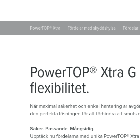
Uttagskombinationer
Gruvdrift
SCHUKO®
Platser
X-CONTACT®
Järnvägs- och transportföretag
Klenspänning
PowerTOP® Xtra
Fördelar med skyddshylsa
Fördelar
Varv
Handelsmässor och utställningar
Industritillämpningar
PowerTOP® Xtra G 
flexibilitet.
När maximal säkerhet och enkel hantering är avg
den perfekta lösningen för att förhindra att smuts
Säker. Passande. Mångsidig.
Upptäck nu fördelarna med unika PowerTOP® Xtra