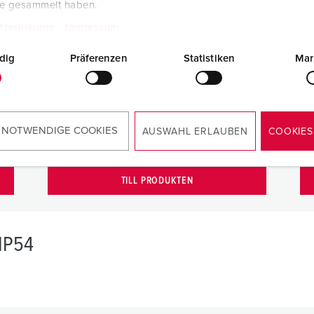
te gesammelt haben.
tzerklärung
Impressum
dig
Präferenzen
Statistiken
Mar
Stickpropp PowerTOP® Xtra G
St
Art.nr.
13363
Ar
 NOTWENDIGE COOKIES
AUSWAHL ERLAUBEN
COOKIES
SEG
2418866
S
TILL PRODUKTEN
 IP54