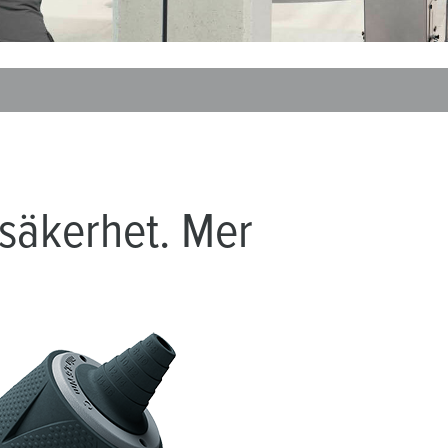
ör brandkår och civilskydd
ör kylfartygscontainrar
amping
M för militär användning
venemang och underhållning
säkerhet. Mer