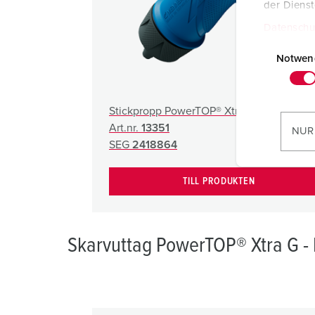
der Diens
Datenschu
E
i
Notwen
n
w
i
Stickpropp PowerTOP® Xtra G
l
Art.nr.
13351
NUR
l
SEG
2418864
i
g
TILL PRODUKTEN
u
n
g
Skarvuttag PowerTOP® Xtra G -
s
a
u
s
w