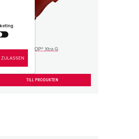
keting
ickpropp PowerTOP® Xtra G
t.nr.
13384
 ZULASSEN
EG
2418867
TILL PRODUKTEN