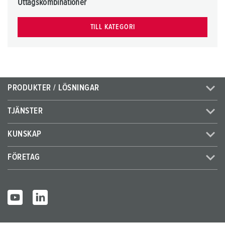
h
Uttagskombinationer
l
TILL KATEGORI
PRODUKTER / LÖSNINGAR
TJÄNSTER
KUNSKAP
FÖRETAG