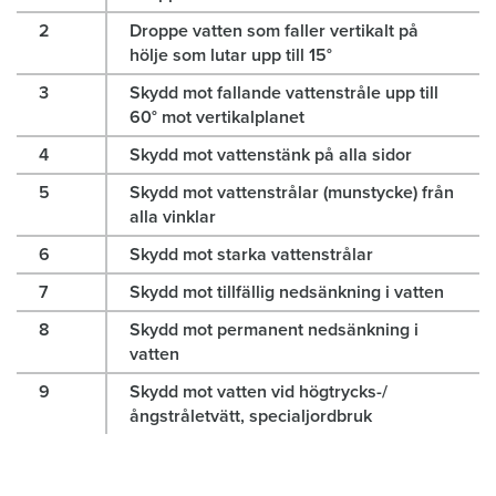
2
Droppe vatten som faller vertikalt på
hölje som lutar upp till 15°
3
Skydd mot fallande vattenstråle upp till
60° mot vertikalplanet
4
Skydd mot vattenstänk på alla sidor
5
Skydd mot vattenstrålar (munstycke) från
alla vinklar
6
Skydd mot starka vattenstrålar
7
Skydd mot tillfällig nedsänkning i vatten
8
Skydd mot permanent nedsänkning i
vatten
9
Skydd mot vatten vid högtrycks-/
ångstråletvätt, specialjordbruk