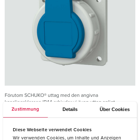
Förutom SCHUKO® uttag med den angivna
kapslingsklassen IP44 erbjuder vi även uttag enligt
Details
Über Cookies
SCHUKO®-standard med kapslingsklass IP68 för användning
Zustimmung
i våta miljöer, t.ex. hamnar, simbassänger eller
utomhusområden.
Diese Webseite verwendet Cookies
Våra stickproppar och uttag är märkta med relevant
Wir verwenden Cookies, um Inhalte und Anzeigen