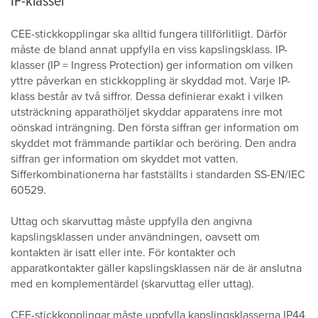
IP-klasser
CEE-stickkopplingar ska alltid fungera tillförlitligt. Därför
måste de bland annat uppfylla en viss kapslingsklass. IP-
klasser (IP = Ingress Protection) ger information om vilken
yttre påverkan en stickkoppling är skyddad mot. Varje IP-
klass består av två siffror. Dessa definierar exakt i vilken
utsträckning apparathöljet skyddar apparatens inre mot
oönskad inträngning. Den första siffran ger information om
skyddet mot främmande partiklar och beröring. Den andra
siffran ger information om skyddet mot vatten.
Sifferkombinationerna har fastställts i standarden SS-EN/IEC
60529.
Uttag och skarvuttag måste uppfylla den angivna
kapslingsklassen under användningen, oavsett om
kontakten är isatt eller inte. För kontakter och
apparatkontakter gäller kapslingsklassen när de är anslutna
med en komplementärdel (skarvuttag eller uttag).
CEE-stickkopplingar måste uppfylla kapslingsklasserna IP44