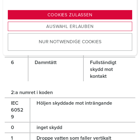
3
Fasta partiklar
Verktyg
n
större än 2,5 mm
g
COOKIES ZULASSEN
s
4
Fasta partiklar
Ledning
AUSWAHL ERLAUBEN
a
större än 1 mm
u
5
Damm i skadliga
Fullständigt
NUR NOTWENDIGE COOKIES
s
mängder
skydd mot
w
kontakt
a
6
Dammtätt
Fullständigt
h
skydd mot
l
kontakt
2:a numret i koden
IEC
Höljen skyddade mot inträngande
6052
9
0
inget skydd
1
Droppe vatten som faller vertikalt