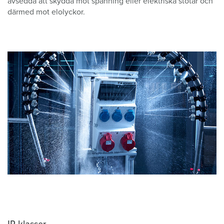
avsedda att skydda mot spänning eller elektriska stötar och
därmed mot elolyckor.