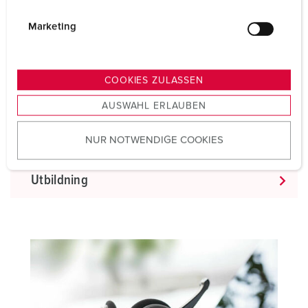
i
g
Marketing
u
n
g
COOKIES ZULASSEN
s
AUSWAHL ERLAUBEN
a
u
NUR NOTWENDIGE COOKIES
s
w
a
Utbildning
h
l