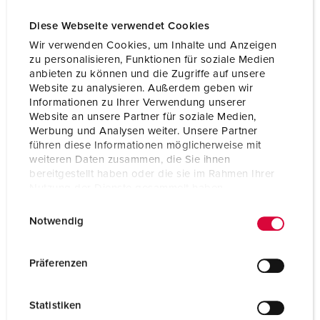
Diese Webseite verwendet Cookies
Wir verwenden Cookies, um Inhalte und Anzeigen
zu personalisieren, Funktionen für soziale Medien
anbieten zu können und die Zugriffe auf unsere
Website zu analysieren. Außerdem geben wir
Produktkunskap
Informationen zu Ihrer Verwendung unserer
Website an unsere Partner für soziale Medien,
Werbung und Analysen weiter. Unsere Partner
führen diese Informationen möglicherweise mit
weiteren Daten zusammen, die Sie ihnen
Utbildning
bereitgestellt haben oder die sie im Rahmen Ihrer
Nutzung der Dienste gesammelt haben.
Vill du veta mer om våra kontaktdon och laddningslösningar
E
Datenschutzerklärung
Impressum
eller ta en titt på våra produktionsanläggningar? Här kan du
Notwendig
i
läsa mer om utbildningar och fabriksbesök.
n
w
Präferenzen
i
l
Statistiken
l