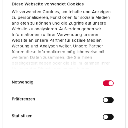
Diese Webseite verwendet Cookies
Wir verwenden Cookies, um Inhalte und Anzeigen
zu personalisieren, Funktionen für soziale Medien
anbieten zu können und die Zugriffe auf unsere
Website zu analysieren. Außerdem geben wir
Informationen zu Ihrer Verwendung unserer
Website an unsere Partner für soziale Medien,
Werbung und Analysen weiter. Unsere Partner
führen diese Informationen möglicherweise mit
weiteren Daten zusammen, die Sie ihnen
bereitgestellt haben oder die sie im Rahmen Ihrer
Nutzung der Dienste gesammelt haben.
E
Datenschutzerklärung
Impressum
Notwendig
i
n
w
Präferenzen
i
l
Statistiken
l
i