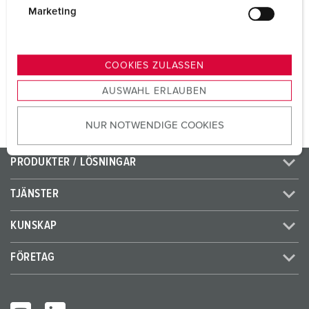
g
Marketing
u
n
Skarvuttager
g
COOKIES ZULASSEN
s
TILL KATEGORI
AUSWAHL ERLAUBEN
a
u
NUR NOTWENDIGE COOKIES
s
w
a
PRODUKTER / LÖSNINGAR
h
l
TJÄNSTER
KUNSKAP
FÖRETAG