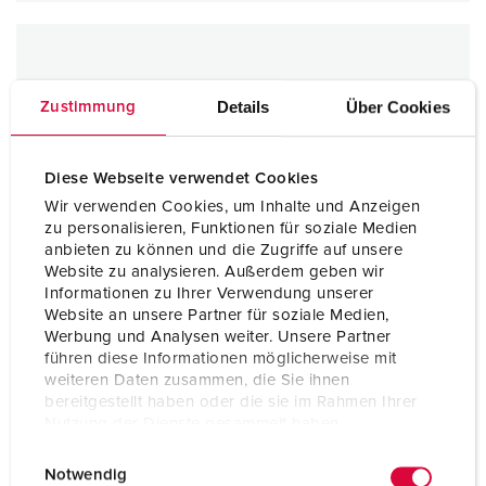
Details
Über Cookies
Zustimmung
Diese Webseite verwendet Cookies
Wir verwenden Cookies, um Inhalte und Anzeigen
zu personalisieren, Funktionen für soziale Medien
anbieten zu können und die Zugriffe auf unsere
Website zu analysieren. Außerdem geben wir
Informationen zu Ihrer Verwendung unserer
Website an unsere Partner für soziale Medien,
Werbung und Analysen weiter. Unsere Partner
führen diese Informationen möglicherweise mit
weiteren Daten zusammen, die Sie ihnen
bereitgestellt haben oder die sie im Rahmen Ihrer
Nutzung der Dienste gesammelt haben.
E
Datenschutzerklärung
Impressum
Notwendig
i