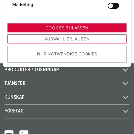
CEE 32 A, 5 p, 400 V
1
g
Marketing
u
SCHUKO®
2
n
g
COOKIES ZULASSEN
s
TILL PRODUKTEN
AUSWAHL ERLAUBEN
a
u
NUR NOTWENDIGE COOKIES
s
w
a
PRODUKTER / LÖSNINGAR
h
l
TJÄNSTER
KUNSKAP
FÖRETAG