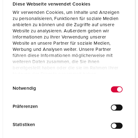
Diese Webseite verwendet Cookies
Wir verwenden Cookies, um Inhalte und Anzeigen
zu personalisieren, Funktionen für soziale Medien
anbieten zu können und die Zugriffe auf unsere
Website zu analysieren. Außerdem geben wir
Informationen zu Ihrer Verwendung unserer
Website an unsere Partner für soziale Medien,
Werbung und Analysen weiter. Unsere Partner
führen diese Informationen möglicherweise mit
weiteren Daten zusammen, die Sie ihnen
bereitgestellt haben oder die sie im Rahmen Ihrer
Nutzung der Dienste gesammelt haben.
E
Datenschutzerklärung
Impressum
Notwendig
i
Art.nr. 920025
n
Kapslingsmaterial
plast
w
Präferenzen
i
Skyddstyp
IP44
l
Statistiken
CEE 16 A, 5 p, 400 V
1
l
i