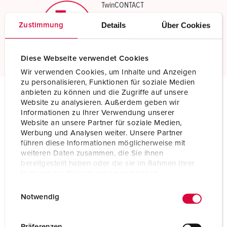
TwinCONTACT
Skrueløse fjederterminaler
Details
Über Cookies
Zustimmung
Läs mer
Diese Webseite verwendet Cookies
Wir verwenden Cookies, um Inhalte und Anzeigen
zu personalisieren, Funktionen für soziale Medien
anbieten zu können und die Zugriffe auf unsere
Website zu analysieren. Außerdem geben wir
Tekniska specifikationer
Informationen zu Ihrer Verwendung unserer
Väggmonterat uttag med TwinCONTACT 1341
Website an unsere Partner für soziale Medien,
Werbung und Analysen weiter. Unsere Partner
Ampere
16 A
führen diese Informationen möglicherweise mit
weiteren Daten zusammen, die Sie ihnen
Poler
3 p
bereitgestellt haben oder die sie im Rahmen Ihrer
Nutzung der Dienste gesammelt haben.
Volt
230 V
E
Datenschutzerklärung
Impressum
Notwendig
i
Klockposition
6 h
n
w
Hertz
50-60 Hz
Präferenzen