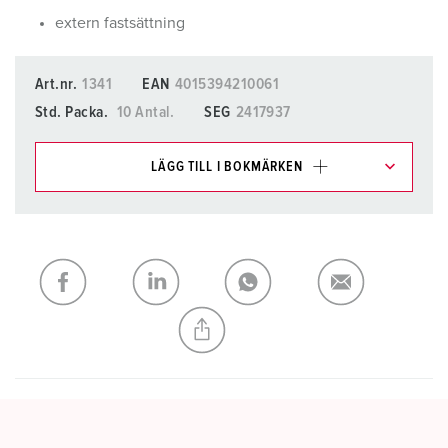
extern fastsättning
Art.nr.
1341
EAN
4015394210061
Std. Packa.
10 Antal.
SEG
2417937
LÄGG TILL I BOKMÄRKEN
Du kan hantera våra produkter i olika listor i
inköpslistan/varukorgsområdet.
Min lista
(0)
LÄGG TILL
SKAPA EN NY LISTA