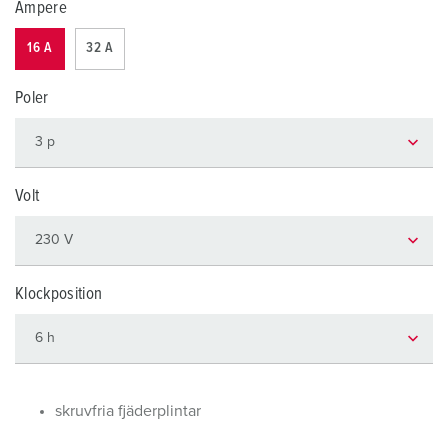
Ampere
16 A
32 A
Poler
Volt
Klockposition
skruvfria fjäderplintar