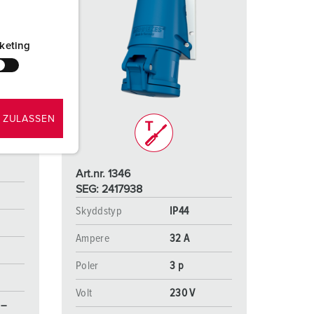
keting
 ZULASSEN
Art.nr. 1346
SEG: 2417938
Skyddstyp
IP44
Ampere
32 A
Poler
3 p
Volt
230 V
 –