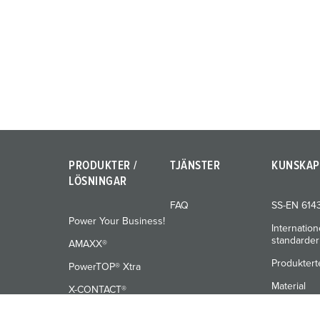
PRODUKTER /
TJÄNSTER
KUNSKAP
LÖSNINGAR
FAQ
SS-EN 614
Power Your Business!
Internation
standarder
AMAXX®
Produktert
PowerTOP® Xtra
Material
X-CONTACT®
Utbildning