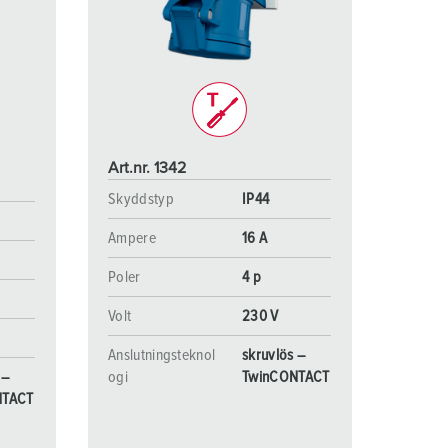
ör brandkår och civilskydd
ör kylfartygscontainrar
amping
M för militär användning
Art.nr. 1342
venemang och underhållning
Skyddstyp
IP44
Ampere
16 A
Poler
4 p
Volt
230 V
Anslutningsteknol
skruvlös –
 –
ogi
TwinCONTACT
NTACT