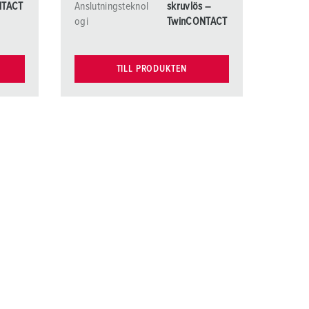
NTACT
Anslutningsteknol
skruvlös –
ogi
TwinCONTACT
TILL PRODUKTEN