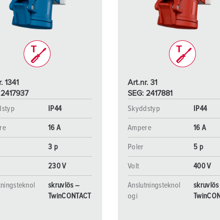
Kontakter och uttag i enlighet med internationella standarder
F
Data-/nätverksteknologi
F
Utökad version
C
Tillbehör
T
r. 1341
Art.nr. 31
E
 2417937
SEG: 2417881
dstyp
IP44
Skyddstyp
IP44
re
16 A
Ampere
16 A
3 p
Poler
5 p
230 V
Volt
400 V
tningsteknol
skruvlös –
Anslutningsteknol
skruvlös
TwinCONTACT
ogi
TwinCO