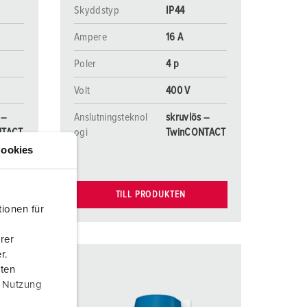
Skyddstyp
IP44
Ampere
16 A
Poler
4 p
Volt
400 V
 –
Anslutningsteknol
skruvlös –
NTACT
ogi
TwinCONTACT
ookies
TILL PRODUKTEN
ionen für
rer
r.
aten
r Nutzung