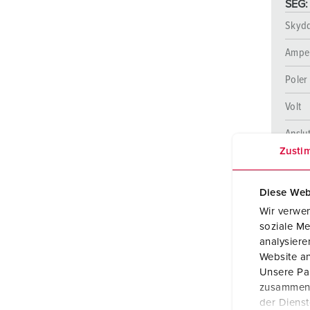
SEG:
Skyd
Ampe
Poler
Volt
Anslu
ogi
Zusti
Diese Web
Wir verwen
soziale Me
analysier
Website an
Unsere Par
zusammen, 
der Diens