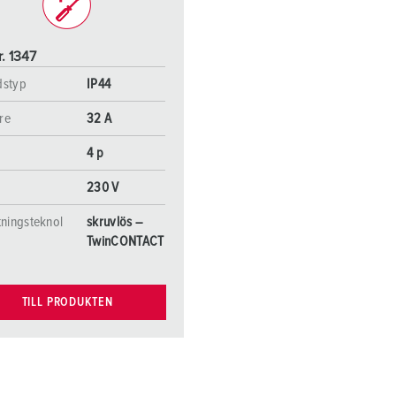
r. 1347
dstyp
IP44
re
32 A
4 p
230 V
tningsteknol
skruvlös –
TwinCONTACT
TILL PRODUKTEN