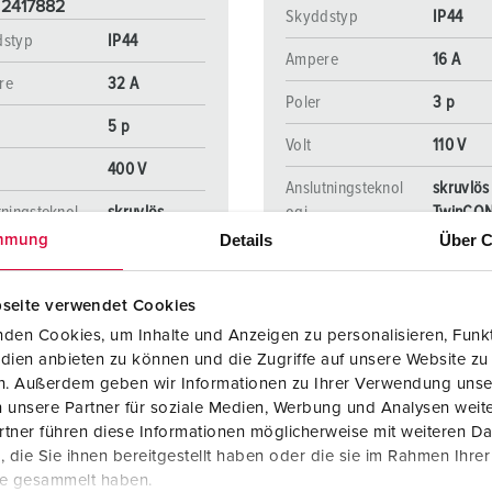
 2417882
Skyddstyp
IP44
dstyp
IP44
Ampere
16 A
re
32 A
Poler
3 p
5 p
Volt
110 V
400 V
Anslutningsteknol
skruvlös
tningsteknol
skruvlös –
ogi
TwinCO
TwinCONTACT
Details
Über C
mmung
seite verwendet Cookies
TILL PRODUKTEN
TILL PRODUKTEN
den Cookies, um Inhalte und Anzeigen zu personalisieren, Funkt
dien anbieten zu können und die Zugriffe auf unsere Website zu
en. Außerdem geben wir Informationen zu Ihrer Verwendung unse
 unsere Partner für soziale Medien, Werbung und Analysen weite
tner führen diese Informationen möglicherweise mit weiteren D
die Sie ihnen bereitgestellt haben oder die sie im Rahmen Ihre
te gesammelt haben.