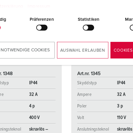
tzerklärung
Impressum
dig
Präferenzen
Statistiken
Mar
 NOTWENDIGE COOKIES
AUSWAHL ERLAUBEN
COOKIES
r. 1348
Art.nr. 1345
dstyp
IP44
Skyddstyp
IP44
re
32 A
Ampere
32 A
4 p
Poler
3 p
400 V
Volt
110 V
tningsteknol
skruvlös –
Anslutningsteknol
skruvlös