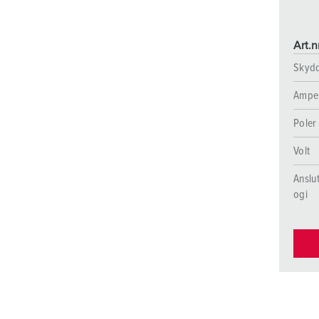
Art.n
Skyd
Ampe
Poler
Volt
Anslu
ogi