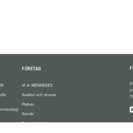
F
FÖRETAG
F
39
Vi är MENNEKES
i
ella
Kvalitet och ansvar
f
Platser
erminologi
Karriär
Pressavdelning