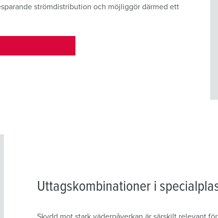
sparande strömdistribution och möjliggör därmed ett
Uttagskombinationer i specialpla
Skydd mot stark väderpåverkan är särskilt relevant f