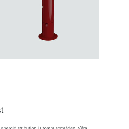
st
ör energidistribution i utomhusområden. Våra