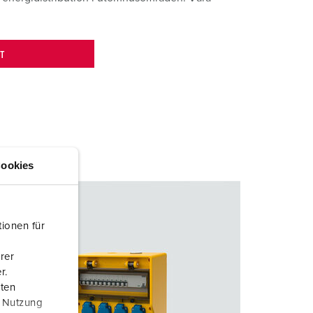
T
ookies
ionen für
rer
r.
aten
r Nutzung