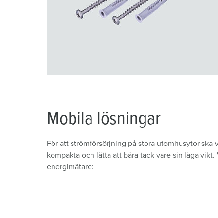
a
h
l
Mobila lösningar
För att strömförsörjning på stora utomhusytor ska 
kompakta och lätta att bära tack vare sin låga v
energimätare: