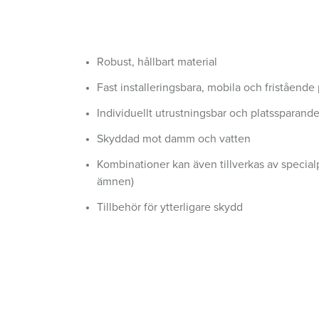
Uttagskombinationer
Gruvdrift
SCHUKO®
Platser
X-CONTACT®
Järnvägs- och transportföretag
Klenspänning
Robust, hållbart material
Varv
Fast installeringsbara, mobila och fristående
Handelsmässor och utställningar
Individuellt utrustningsbar och platssparand
Industritillämpningar
Skyddad mot damm och vatten
Kombinationer kan även tillverkas av special
ämnen)
Tillbehör för ytterligare skydd