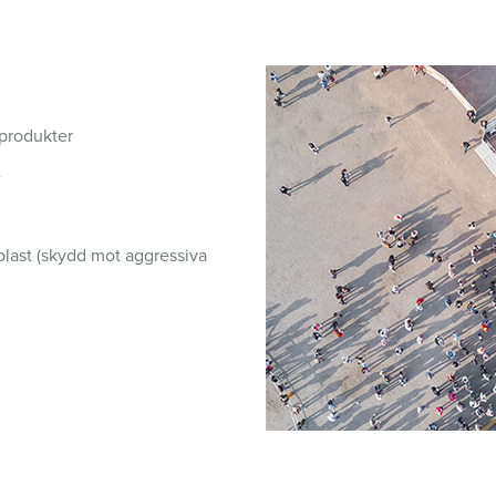
Kontakter och uttag i enlighet med internationella standarder
F
Data-/nätverksteknologi
F
Utökad version
C
 produkter
Tillbehör
T
e
E
plast (skydd mot aggressiva