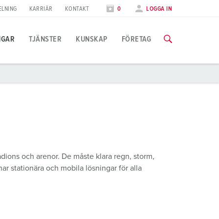
ELNING
KARRIÄR
KONTAKT
0
LOGGA IN
NGAR
TJÄNSTER
KUNSKAP
FÖRETAG
illämpningsspecifik
tbildning
ässor
ll information om våra utbildningar och fabriksbesök finns på f
ivsmedelsindustrin
ässkalender
indkraft
TILL UTBILDNINGARNA
dions och arenor. De måste klara regn, storm,
ilindustrin
r stationära och mobila lösningar för alla
ogistikcenter
atacenter