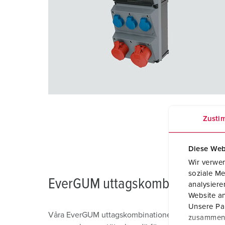
Zusti
Diese Web
Wir verwen
soziale Me
EverGUM uttagskombinationer
analysier
Website an
Unsere Par
Våra EverGUM uttagskombinationer, som består av e
zusammen, 