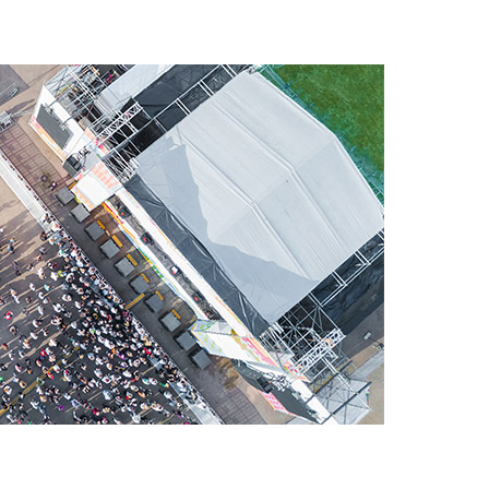
ör brandkår och civilskydd
ör kylfartygscontainrar
amping
M för militär användning
venemang och underhållning