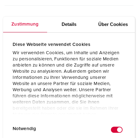
Tekniska specifikationer
Details
Über Cookies
Zustimmung
3KRAFT® 94351GE
Diese Webseite verwendet Cookies
SCHUKO®
3
Wir verwenden Cookies, um Inhalte und Anzeigen
zu personalisieren, Funktionen für soziale Medien
Anslutning / Matningsledning
för en kabel upp till 3 x 6 mm²
anbieten zu können und die Zugriffe auf unsere
Website zu analysieren. Außerdem geben wir
Informationen zu Ihrer Verwendung unserer
Skyddstyp
IP44
Website an unsere Partner für soziale Medien,
Werbung und Analysen weiter. Unsere Partner
Kapslingsmaterial
plast
führen diese Informationen möglicherweise mit
weiteren Daten zusammen, die Sie ihnen
Vikt
927 g
bereitgestellt haben oder die sie im Rahmen Ihrer
Nutzung der Dienste gesammelt haben.
E
Datenschutzerklärung
Impressum
Notwendig
i