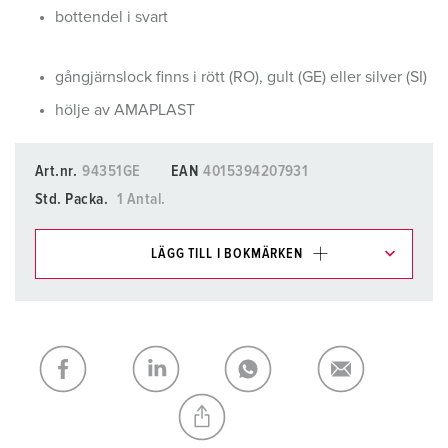
bottendel i svart
gångjärnslock finns i rött (RO), gult (GE) eller silver (SI)
hölje av AMAPLAST
Art.nr.
94351GE
EAN
4015394207931
Std. Packa.
1 Antal.
LÄGG TILL I BOKMÄRKEN
Du kan hantera våra produkter i olika listor i
inköpslistan/varukorgsområdet.
Min lista
(0)
LÄGG TILL
SKAPA EN NY LISTA