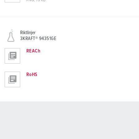
PNG, 79 KB
Riktlinjer
3KRAFT® 94351GE
REACh
RoHS