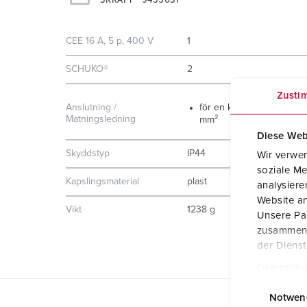
CEE 16 A, 5 p, 400 V
1
SCHUKO®
2
Zusti
Anslutning /
för en kabel upp till 5 x 1
Matningsledning
mm²
Diese Web
Skyddstyp
IP44
Wir verwen
soziale Me
Kapslingsmaterial
plast
analysier
Website an
Vikt
1238 g
Unsere Par
zusammen, 
der Diens
Datenschu
E
i
Notwen