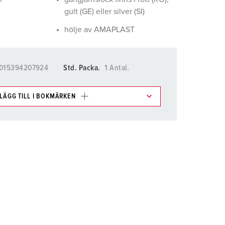
ör brandkår och civilskydd
gult (GE) eller silver (SI)
ör kylfartygscontainrar
hölje av AMAPLAST
amping
015394207924
Std. Packa.
1 Antal.
M för militär användning
venemang och underhållning
LÄGG TILL I BOKMÄRKEN
kter i olika listor i inköpslistan/varukorgsområdet.
LÄGG TILL
SKAPA EN NY LISTA