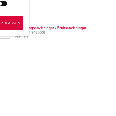
 ZULASSEN
Monteringsanvisningar / Bruksanvisningar
3KRAFT® 94350SI
PDF, 1 MB