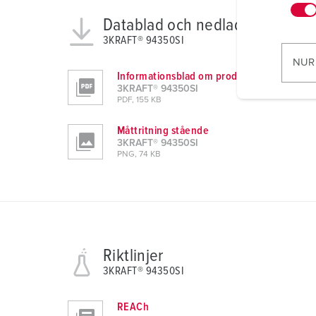
n
Datablad och nedladdningar
w
3KRAFT® 94350SI
i
l
NUR
l
Informationsblad om produkten
3KRAFT® 94350SI
i
PDF, 155 KB
g
u
Måttritning stående
n
3KRAFT® 94350SI
PNG, 74 KB
g
s
a
u
s
w
Riktlinjer
a
3KRAFT® 94350SI
h
l
REACh