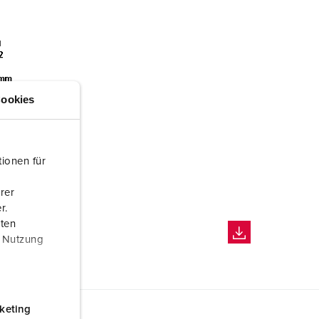
ookies
ionen für
rer
r.
aten
r Nutzung
keting