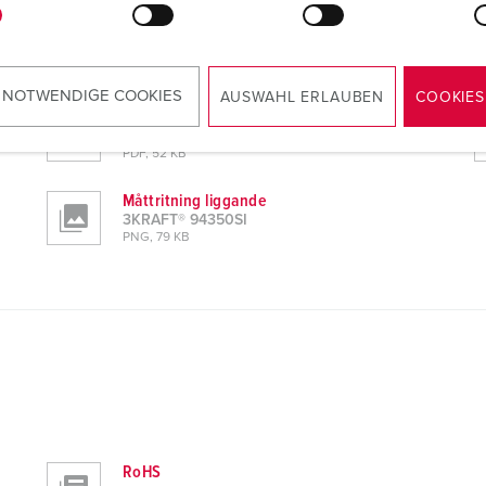
 NOTWENDIGE COOKIES
AUSWAHL ERLAUBEN
COOKIES
Tillverkarintyg
3KRAFT® 94350SI
PDF, 52 KB
Måttritning liggande
3KRAFT® 94350SI
PNG, 79 KB
RoHS