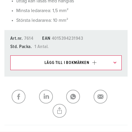
uttag kan låsas med hänglås
Minsta ledararea: 1,5 mm²
Största ledararea: 10 mm²
Art.nr.
7614
EAN
4015394231943
Std. Packa.
1 Antal.
LÄGG TILL I BOKMÄRKEN
Du kan hantera våra produkter i olika listor i
inköpslistan/varukorgsområdet.
Min lista
(0)
LÄGG TILL
SKAPA EN NY LISTA