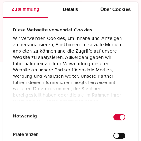
Details
Über Cookies
Zustimmung
Skruvkontakt
Standard skruvanslutningsteknik
Diese Webseite verwendet Cookies
Wir verwenden Cookies, um Inhalte und Anzeigen
Läs mer
zu personalisieren, Funktionen für soziale Medien
anbieten zu können und die Zugriffe auf unsere
Website zu analysieren. Außerdem geben wir
Informationen zu Ihrer Verwendung unserer
Website an unsere Partner für soziale Medien,
Werbung und Analysen weiter. Unsere Partner
Tekniska specifikationer
führen diese Informationen möglicherweise mit
Väggmonterat uttag DUO 7614
weiteren Daten zusammen, die Sie ihnen
bereitgestellt haben oder die sie im Rahmen Ihrer
Nutzung der Dienste gesammelt haben.
Ampere
32 A
E
Datenschutzerklärung
Impressum
Poler
4 p
Notwendig
i
n
Volt
400 V
w
Präferenzen