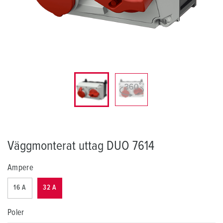
Väggmonterat uttag DUO 7614
Ampere
16 A
32 A
Poler