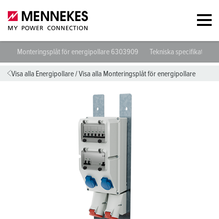
Monteringsplåt för energipollare 6303909
Tekniska specifikationer
Visa alla Energipollare
/
Visa alla Monteringsplåt för energipollare