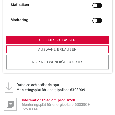
l
Statistiken
l
RDF
0.7
i
g
Marketing
Anslutning / Matningsledning
voor 2 kabels tot 5 x 16 mm²
u
n
Skyddstyp
IP44
g
COOKIES ZULASSEN
s
Kapslingsmaterial
metal
AUSWAHL ERLAUBEN
a
u
Vikt
8050 g
NUR NOTWENDIGE COOKIES
s
w
a
h
Datablad och nedladdningar
l
Monteringsplåt för energipollare 6303909
Informationsblad om produkten
Monteringsplåt för energipollare 6303909
PDF, 135 KB