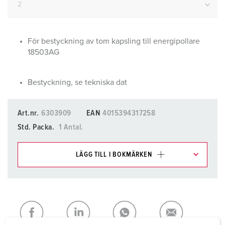
För bestyckning av tom kapsling till energipollare
18503AG
Bestyckning, se tekniska dat
Art.nr.
6303909
EAN
4015394317258
Std. Packa.
1 Antal.
LÄGG TILL I BOKMÄRKEN
Du kan hantera våra produkter i olika listor i
inköpslistan/varukorgsområdet.
Min lista
(0)
LÄGG TILL