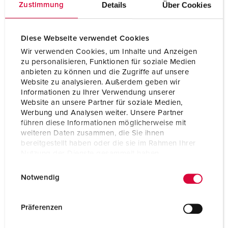
SKAPA EN NY LISTA
Details
Über Cookies
Zustimmung
Diese Webseite verwendet Cookies
Wir verwenden Cookies, um Inhalte und Anzeigen
zu personalisieren, Funktionen für soziale Medien
Tekniska specifikationer
anbieten zu können und die Zugriffe auf unsere
Monteringsplåt för energipollare 6303909
Website zu analysieren. Außerdem geben wir
Informationen zu Ihrer Verwendung unserer
CEE 16 A, 5 p, 400 V
2
Website an unsere Partner für soziale Medien,
Werbung und Analysen weiter. Unsere Partner
führen diese Informationen möglicherweise mit
SCHUKO®
2
weiteren Daten zusammen, die Sie ihnen
bereitgestellt haben oder die sie im Rahmen Ihrer
Säkring
1 RCD 40 A, 4 p, 0,03 A
Nutzung der Dienste gesammelt haben.
2 MCB 16 A, 3 p, C
E
Datenschutzerklärung
Impressum
Notwendig
2 MCB 16 A, 1 p, B
i
n
Försäkring max.
40 A
w
Präferenzen
i
InA
34 A