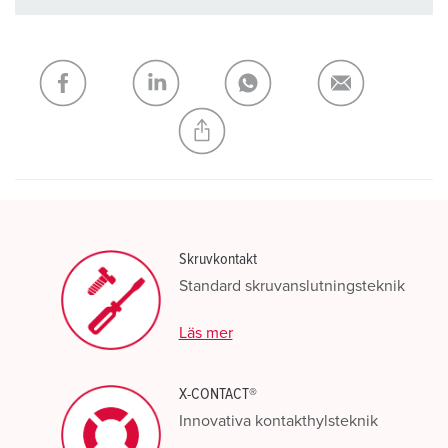
Du kan hantera våra produkter i olika listor i
inköpslistan/varukorgsområdet.
Min lista
(0)
LÄGG TILL
SKAPA EN NY LISTA
Skruvkontakt
Standard skruvanslutningsteknik
Läs mer
X-CONTACT®
Innovativa kontakthylsteknik