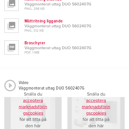
Väggmonterat uttag DUO 5602407G
PNG, 298 KB
Måttritning liggande
Väggmonterat uttag DUO 5602407G
PNG, 312 KB
Broschyrer
Väggmonterat uttag DUO 5602407G
PDF, 1 MB
Video
Väggmonterat uttag DUO 5602407G
Snälla du
Snälla du
acceptera
acceptera
marknadsförin
marknadsförin
gscookies
gscookies
för att titta på
för att titta på
den här
den här