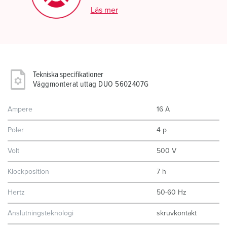
Läs mer
Tekniska specifikationer
Väggmonterat uttag DUO 5602407G
Ampere
16 A
Poler
4 p
Volt
500 V
Klockposition
7 h
Hertz
50-60 Hz
Anslutningsteknologi
skruvkontakt