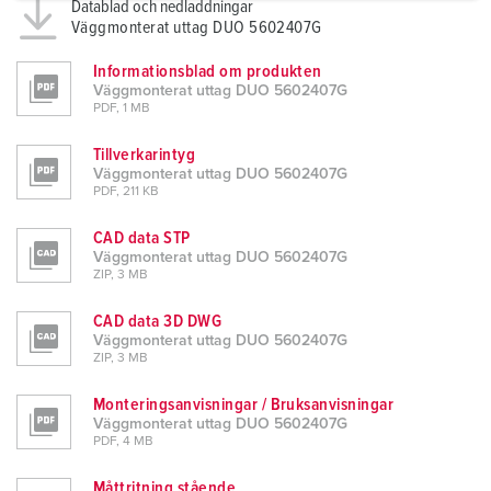
a
Datablad och nedladdningar
Väggmonterat uttag DUO 5602407G
h
l
Informationsblad om produkten
Väggmonterat uttag DUO 5602407G
PDF, 1 MB
Tillverkarintyg
Väggmonterat uttag DUO 5602407G
PDF, 211 KB
CAD data STP
Väggmonterat uttag DUO 5602407G
ZIP, 3 MB
CAD data 3D DWG
Väggmonterat uttag DUO 5602407G
ZIP, 3 MB
Monteringsanvisningar / Bruksanvisningar
Väggmonterat uttag DUO 5602407G
PDF, 4 MB
Måttritning stående