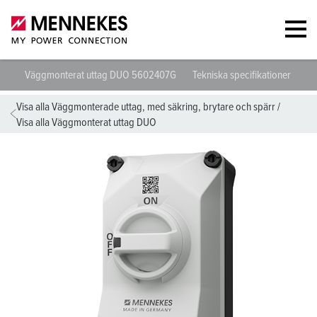
Väggmonterat uttag DUO 5602407G
Tekniska specifikationer
Da
Visa alla Väggmonterade uttag, med säkring, brytare och spärr
/
Visa alla Väggmonterat uttag DUO