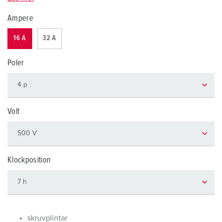
Ampere
16 A
32 A
Poler
Volt
Klockposition
skruvplintar