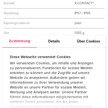
Kontakt
X-CONTACT®
Skyddstyp
IP67 / IP69
Kapslingsmaterial
plast
Vikt
1355 g
Details
Über Cookies
Zustimmung
Intyg om överensstämmelse
CB Zertifikat
EAC
VDE
Diese Webseite verwendet Cookies
Wir verwenden Cookies, um Inhalte und Anzeigen
zu personalisieren, Funktionen für soziale Medien
anbieten zu können und die Zugriffe auf unsere
Website zu analysieren. Außerdem geben wir
Informationen zu Ihrer Verwendung unserer
Website an unsere Partner für soziale Medien,
Werbung und Analysen weiter. Unsere Partner
führen diese Informationen möglicherweise mit
weiteren Daten zusammen, die Sie ihnen
bereitgestellt haben oder die sie im Rahmen Ihrer