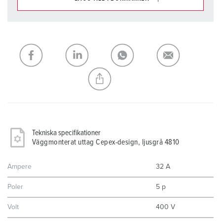
Du kan hantera våra produkter i olika listor i
inköpslistan/varukorgsområdet.
Min lista
(0)
LÄGG TILL
SKAPA EN NY LISTA
Tekniska specifikationer
Väggmonterat uttag Cepex-design, ljusgrå 4810
Ampere
32 A
Poler
5 p
Volt
400 V