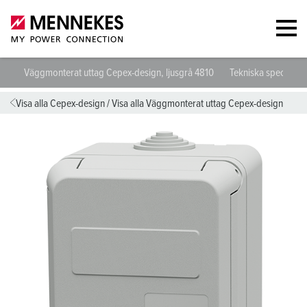
Väggmonterat uttag Cepex-design, ljusgrå 4810
Tekniska specifikat
Visa alla Cepex-design
/
Visa alla Väggmonterat uttag Cepex-design