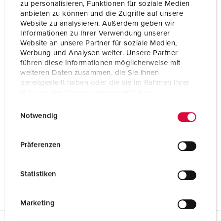
zu personalisieren, Funktionen für soziale Medien
anbieten zu können und die Zugriffe auf unsere
Website zu analysieren. Außerdem geben wir
Informationen zu Ihrer Verwendung unserer
Website an unsere Partner für soziale Medien,
Werbung und Analysen weiter. Unsere Partner
führen diese Informationen möglicherweise mit
weiteren Daten zusammen, die Sie ihnen
bereitgestellt haben oder die sie im Rahmen Ihrer
Nutzung der Dienste gesammelt haben.
E
Datenschutzerklärung
Impressum
Notwendig
i
n
w
Präferenzen
i
l
Statistiken
l
i
g
Marketing
u