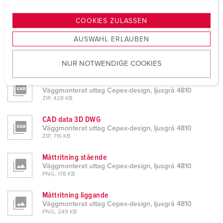
n
Datablad och nedladdningar
g
COOKIES ZULASSEN
Väggmonterat uttag Cepex-design, ljusgrå 4810
s
AUSWAHL ERLAUBEN
a
Informationsblad om produkten
u
Väggmonterat uttag Cepex-design, ljusgrå 4810
PDF, 444 KB
NUR NOTWENDIGE COOKIES
s
w
CAD data STP
a
Väggmonterat uttag Cepex-design, ljusgrå 4810
ZIP, 428 KB
h
l
CAD data 3D DWG
Väggmonterat uttag Cepex-design, ljusgrå 4810
ZIP, 716 KB
Måttritning stående
Väggmonterat uttag Cepex-design, ljusgrå 4810
PNG, 178 KB
Måttritning liggande
Väggmonterat uttag Cepex-design, ljusgrå 4810
PNG, 249 KB