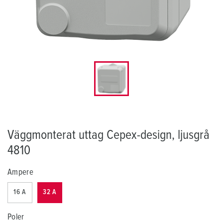
Väggmonterat uttag Cepex-design, ljusgrå
4810
Ampere
16 A
32 A
Poler