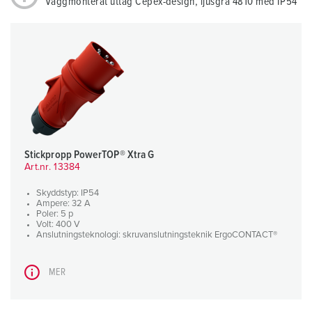
Väggmonterat uttag Cepex-design, ljusgrå 4810 med IP54
Stickpropp PowerTOP® Xtra G
Art.nr. 13384
Skyddstyp: IP54
Ampere: 32 A
Poler: 5 p
Volt: 400 V
Anslutningsteknologi: skruvanslutningsteknik ErgoCONTACT®
MER