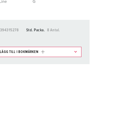
Line
G
ör brandkår och civilskydd
ör kylfartygscontainrar
amping
5394315278
Std. Packa.
8 Antal.
M för militär användning
venemang och underhållning
LÄGG TILL I BOKMÄRKEN
kter i olika listor i inköpslistan/varukorgsområdet.
LÄGG TILL
SKAPA EN NY LISTA