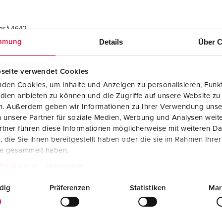
sgrå 4642
Details
Über C
mmung
Måttritning stående
Cepex datauttag med lås och märkningsfält,
seite verwendet Cookies
ljusgrå 4642
PNG, 123 KB
den Cookies, um Inhalte und Anzeigen zu personalisieren, Funkt
dien anbieten zu können und die Zugriffe auf unsere Website zu
en. Außerdem geben wir Informationen zu Ihrer Verwendung unse
 unsere Partner für soziale Medien, Werbung und Analysen weite
tner führen diese Informationen möglicherweise mit weiteren D
die Sie ihnen bereitgestellt haben oder die sie im Rahmen Ihre
te gesammelt haben.
tzerklärung
Impressum
dig
Präferenzen
Statistiken
Mar
sgrå 4642