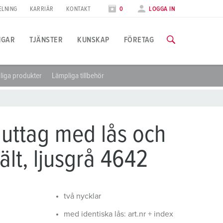
ELNING
KARRIÄR
KONTAKT
0
LOGGA IN
NGAR
TJÄNSTER
KUNSKAP
FÖRETAG
liga produkter
Lämpliga tillbehör
illämpningsspecifik
tbildning
ässor
ll information om våra utbildningar och fabriksbesök finns på f
ivsmedelsindustrin
ässkalender
uttag med lås och
indkraft
TILL UTBILDNINGARNA
lt, ljusgrå 4642
ilindustrin
ogistikcenter
två nycklar
atacenter
med identiska lås: art.nr + index