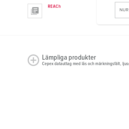
i
REACh
l
NUR
l
i
g
u
n
g
Lämpliga produkter
s
a
Cepex datauttag med lås och märkningsfält, lju
u
s
w
a
h
l