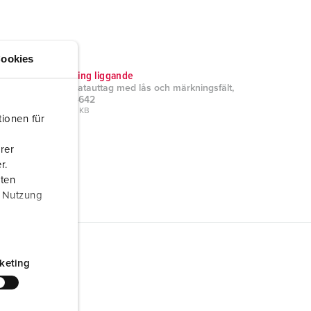
ookies
Måttritning liggande
Cepex datauttag med lås och märkningsfält,
ljusgrå 4642
PNG, 209 KB
ionen für
rer
r.
aten
r Nutzung
keting