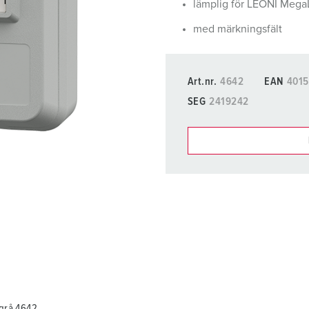
lämplig för LEONI Mega
Kontakter och uttag i enlighet med internationella standarder
F
med märkningsfält
Data-/nätverksteknologi
F
Utökad version
C
Art.nr.
4642
EAN
401
Tillbehör
T
SEG
2419242
E
Du kan hantera våra produ
Min lista
(0)
sgrå 4642