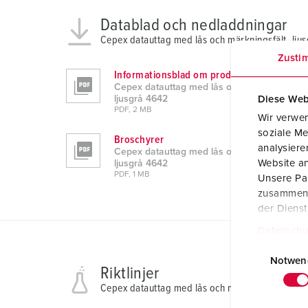
Datablad och nedladdningar
Cepex datauttag med lås och märkningsfält, lju
Zusti
Informationsblad om produkten
Cepex datauttag med lås och märkningsfält,
Diese Web
ljusgrå 4642
PDF, 2 MB
Wir verwen
soziale Me
Broschyrer
analysier
Cepex datauttag med lås och märkningsfält,
Website an
ljusgrå 4642
PDF, 1 MB
Unsere Par
zusammen, 
der Diens
Datenschu
E
i
Notwen
Riktlinjer
n
Cepex datauttag med lås och märkningsfält, lju
w