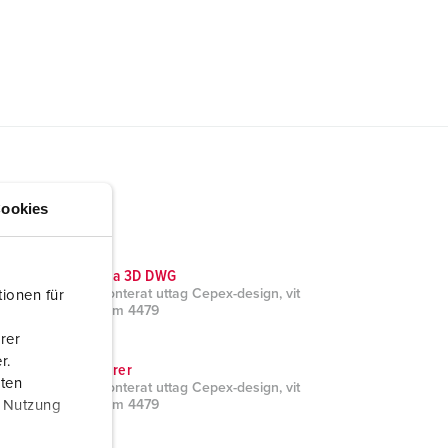
ookies
CAD data 3D DWG
Panelmonterat uttag Cepex-design, vit
ionen für
aluminium 4479
ZIP, 1 MB
rer
r.
Broschyrer
aten
Panelmonterat uttag Cepex-design, vit
r Nutzung
aluminium 4479
PDF, 1 MB