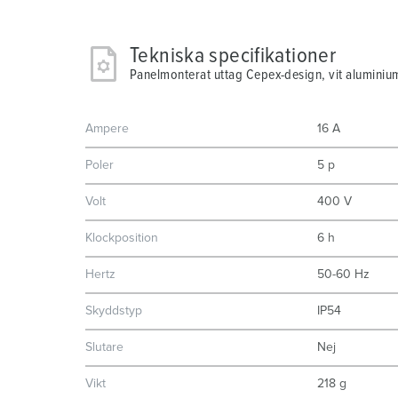
Tekniska specifikationer
Panelmonterat uttag Cepex-design, vit aluminiu
Ampere
16 A
Poler
5 p
Volt
400 V
Klockposition
6 h
Hertz
50-60 Hz
Skyddstyp
IP54
Slutare
Nej
Vikt
218 g