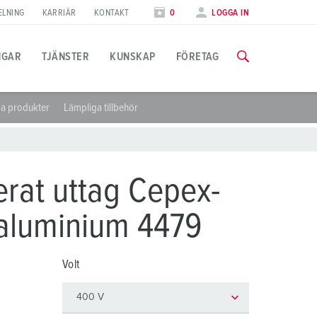
ELNING
KARRIÄR
KONTAKT
0
LOGGA IN
NGAR
TJÄNSTER
KUNSKAP
FÖRETAG
a produkter
Lämpliga tillbehör
illämpningsspecifik
tbildning
ässor
ll information om våra utbildningar och fabriksbesök finns på f
ivsmedelsindustrin
ässkalender
rat uttag Cepex-
indkraft
TILL UTBILDNINGARNA
t aluminium 4479
ilindustrin
ogistikcenter
Volt
atacenter