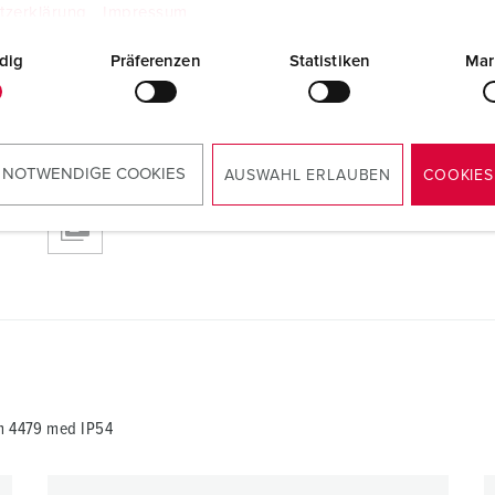
tzerklärung
Impressum
dig
Präferenzen
Statistiken
Mar
m 4479
 NOTWENDIGE COOKIES
AUSWAHL ERLAUBEN
COOKIES
RoHS
um 4479 med IP54