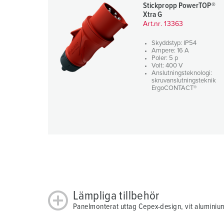
Stickpropp PowerTOP®
h
Xtra G
l
Art.nr. 13363
Skyddstyp: IP54
Ampere: 16 A
Poler: 5 p
Volt: 400 V
Anslutningsteknologi:
skruvanslutningsteknik
ErgoCONTACT®
Lämpliga tillbehör
Panelmonterat uttag Cepex-design, vit aluminiu