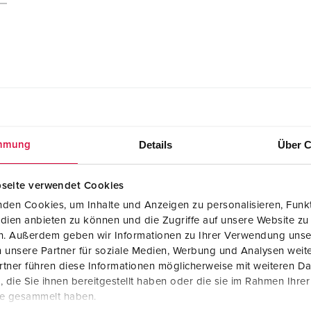
Details
Über C
mmung
m 4479
seite verwendet Cookies
CAD data STP
Panelmonterat uttag Cepex-design, vit
den Cookies, um Inhalte und Anzeigen zu personalisieren, Funkt
aluminium 4479
dien anbieten zu können und die Zugriffe auf unsere Website zu
ZIP, 742 KB
en. Außerdem geben wir Informationen zu Ihrer Verwendung unse
 unsere Partner für soziale Medien, Werbung und Analysen weite
Måttritning liggande
tner führen diese Informationen möglicherweise mit weiteren D
Panelmonterat uttag Cepex-design, vit
die Sie ihnen bereitgestellt haben oder die sie im Rahmen Ihre
aluminium 4479
PNG, 233 KB
te gesammelt haben.