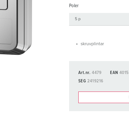
Kontakter och uttag i enlighet med internationella standarder
F
Poler
Data-/nätverksteknologi
F
Utökad version
C
Tillbehör
T
skruvplintar
E
Art.nr.
4479
EAN
4015
SEG
2419216
Du kan hantera våra produ
Min lista
(0)