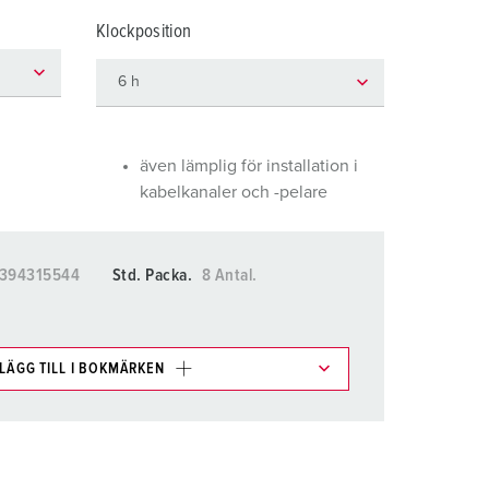
ör brandkår och civilskydd
Klockposition
ör kylfartygscontainrar
amping
M för militär användning
även lämplig för installation i
kabelkanaler och -pelare
venemang och underhållning
394315544
Std. Packa.
8 Antal.
LÄGG TILL I BOKMÄRKEN
kter i olika listor i inköpslistan/varukorgsområdet.
LÄGG TILL