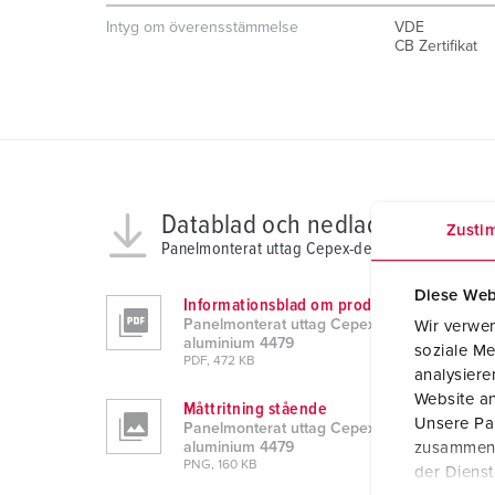
Intyg om överensstämmelse
VDE
CB Zertifikat
Datablad och nedladdningar
Zusti
Panelmonterat uttag Cepex-design, vit aluminiu
Diese Web
Informationsblad om produkten
Panelmonterat uttag Cepex-design, vit
Wir verwen
aluminium 4479
soziale Me
PDF, 472 KB
analysier
Website an
Måttritning stående
Unsere Par
Panelmonterat uttag Cepex-design, vit
zusammen, 
aluminium 4479
PNG, 160 KB
der Diens