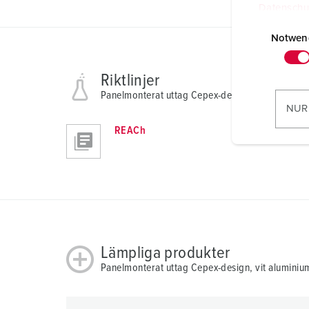
Datenschu
E
i
Notwen
n
w
Riktlinjer
i
Panelmonterat uttag Cepex-design, vit aluminiu
l
NUR
l
REACh
i
g
u
n
g
s
a
Lämpliga produkter
u
Panelmonterat uttag Cepex-design, vit alumini
s
w
a