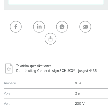
Du kan hantera våra produkter i olika listor i
inköpslistan/varukorgsområdet.
Min lista
(0)
LÄGG TILL
SKAPA EN NY LISTA
Tekniska specifikationer
Dubbla uttag Cepex-design SCHUKO®, ljusgrå 4435
Ampere
16 A
Poler
2 p
Volt
230 V