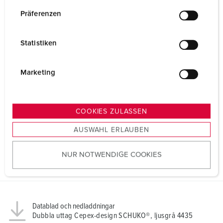
n
w
Präferenzen
i
l
Statistiken
l
i
g
Marketing
u
n
g
COOKIES ZULASSEN
s
AUSWAHL ERLAUBEN
a
u
NUR NOTWENDIGE COOKIES
s
w
a
h
l
Datablad och nedladdningar
Dubbla uttag Cepex-design SCHUKO®, ljusgrå 4435