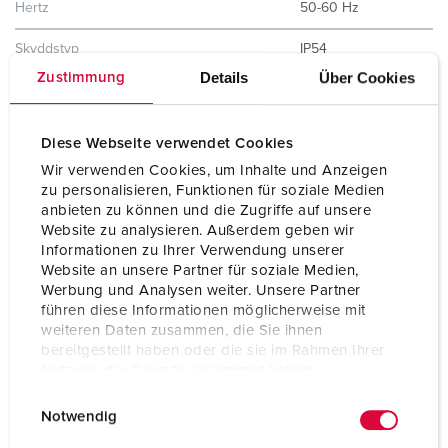
Hertz
50-60 Hz
Skyddstyp
IP54
Details
Über Cookies
Zustimmung
Slutare
Nej
Kapslingsmaterial
plast
Diese Webseite verwendet Cookies
Wir verwenden Cookies, um Inhalte und Anzeigen
Vikt
489 g
zu personalisieren, Funktionen für soziale Medien
anbieten zu können und die Zugriffe auf unsere
Website zu analysieren. Außerdem geben wir
Informationen zu Ihrer Verwendung unserer
Website an unsere Partner für soziale Medien,
Werbung und Analysen weiter. Unsere Partner
führen diese Informationen möglicherweise mit
weiteren Daten zusammen, die Sie ihnen
bereitgestellt haben oder die sie im Rahmen Ihrer
Nutzung der Dienste gesammelt haben.
E
Datenschutzerklärung
Impressum
Notwendig
i