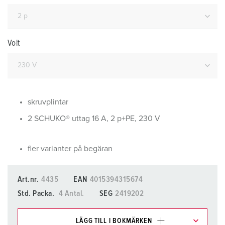
Volt
skruvplintar
2 SCHUKO® uttag 16 A, 2 p+PE, 230 V
fler varianter på begäran
Art.nr.
4435
EAN
4015394315674
Std. Packa.
4 Antal.
SEG
2419202
LÄGG TILL I BOKMÄRKEN