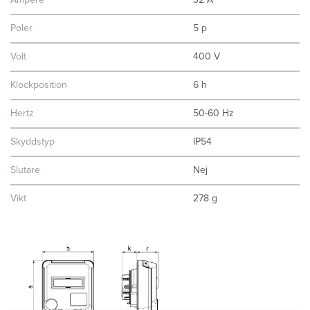
Ampere
32 A
Poler
5 p
Volt
400 V
Klockposition
6 h
Hertz
50-60 Hz
Skyddstyp
IP54
Slutare
Nej
Vikt
278 g