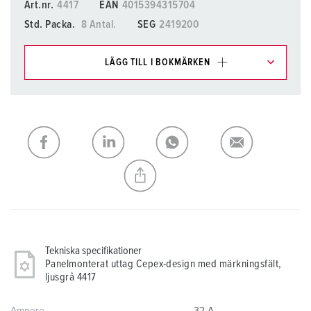
Art.nr.
4417
EAN
4015394315704
Std. Packa.
8 Antal.
SEG
2419200
LÄGG TILL I BOKMÄRKEN
Du kan hantera våra produkter i olika listor i
inköpslistan/varukorgsområdet.
Min lista
(0)
LÄGG TILL
SKAPA EN NY LISTA
Tekniska specifikationer
Panelmonterat uttag Cepex-design med märkningsfält,
ljusgrå 4417