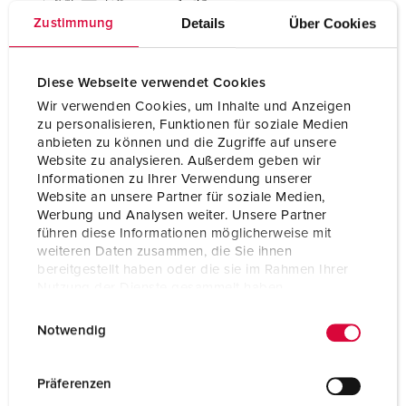
Details
Über Cookies
Zustimmung
Diese Webseite verwendet Cookies
Wir verwenden Cookies, um Inhalte und Anzeigen
zu personalisieren, Funktionen für soziale Medien
anbieten zu können und die Zugriffe auf unsere
Website zu analysieren. Außerdem geben wir
Informationen zu Ihrer Verwendung unserer
Website an unsere Partner für soziale Medien,
Werbung und Analysen weiter. Unsere Partner
führen diese Informationen möglicherweise mit
weiteren Daten zusammen, die Sie ihnen
bereitgestellt haben oder die sie im Rahmen Ihrer
Nutzung der Dienste gesammelt haben.
E
Datenschutzerklärung
Impressum
Notwendig
i
n
w
Präferenzen
i