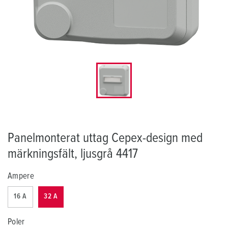
Panelmonterat uttag Cepex-design med
märkningsfält, ljusgrå 4417
Ampere
16 A
32 A
Poler