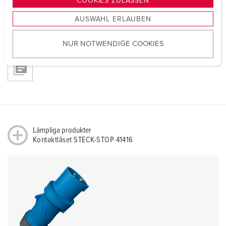
COOKIES ZULASSEN
Kontaktlåset STECK-STOP 41416
s
AUSWAHL ERLAUBEN
a
REACh
u
NUR NOTWENDIGE COOKIES
s
w
RoHS
a
h
l
Lämpliga produkter
Kontaktlåset STECK-STOP 41416