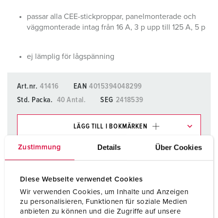
passar alla CEE-stickproppar, panelmonterade och
väggmonterade intag från 16 A, 3 p upp till 125 A, 5 p
ej lämplig för lågspänning
Art.nr.
41416
EAN
4015394048299
Std. Packa.
40 Antal.
SEG
2418539
LÄGG TILL I BOKMÄRKEN
Details
Über Cookies
Zustimmung
Du kan hantera våra produkter i olika listor i
inköpslistan/varukorgsområdet.
Min lista
(0)
LÄGG TILL
Diese Webseite verwendet Cookies
Wir verwenden Cookies, um Inhalte und Anzeigen
SKAPA EN NY LISTA
zu personalisieren, Funktionen für soziale Medien
anbieten zu können und die Zugriffe auf unsere