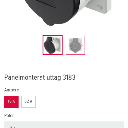
Panelmonterat uttag 3183
Ampere
16 A
32 A
Poler