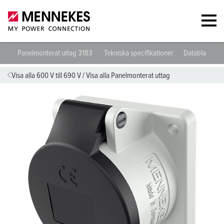
Panelmonterat uttag 3183
Tekniska specifikationer
Datablad och
Visa alla 600 V till 690 V
/
Visa alla Panelmonterat uttag