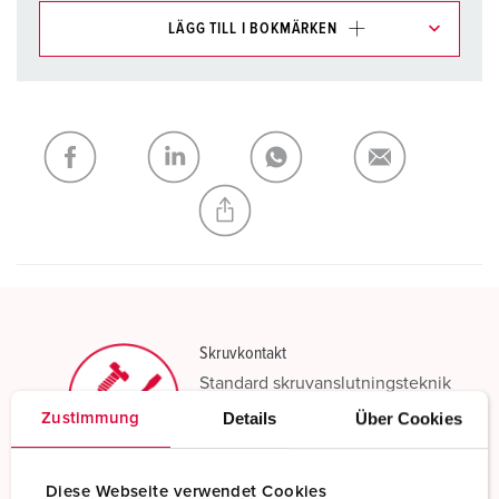
LÄGG TILL I BOKMÄRKEN
Du kan hantera våra produkter i olika listor i
inköpslistan/varukorgsområdet.
Min lista
(0)
LÄGG TILL
SKAPA EN NY LISTA
Skruvkontakt
Standard skruvanslutningsteknik
Details
Über Cookies
Zustimmung
Läs mer
Diese Webseite verwendet Cookies