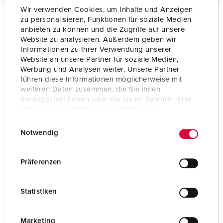
Wir verwenden Cookies, um Inhalte und Anzeigen
zu personalisieren, Funktionen für soziale Medien
anbieten zu können und die Zugriffe auf unsere
Tekniska specifikationer
Website zu analysieren. Außerdem geben wir
Panelmonterat uttag 3183
Informationen zu Ihrer Verwendung unserer
Website an unsere Partner für soziale Medien,
Ampere
16 A
Werbung und Analysen weiter. Unsere Partner
führen diese Informationen möglicherweise mit
weiteren Daten zusammen, die Sie ihnen
Poler
4 p
bereitgestellt haben oder die sie im Rahmen Ihrer
Nutzung der Dienste gesammelt haben.
Volt
600-690 V
E
Datenschutzerklärung
Impressum
Klockposition
5 h
Notwendig
i
n
Hertz
50-60 Hz
w
Präferenzen
Anslutningsteknologi
skruvkontakt
i
l
Statistiken
Kontakt
standard
l
i
Skyddstyp
IP44
g
Marketing