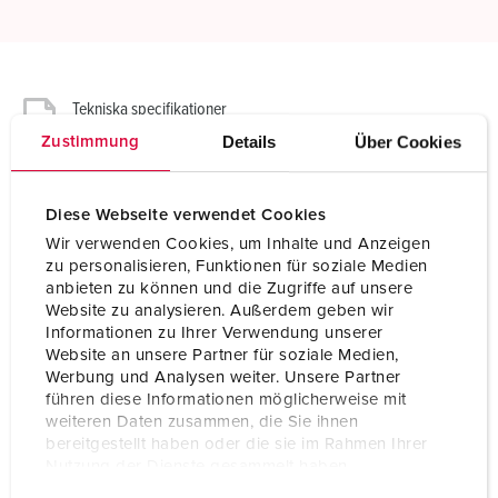
Tekniska specifikationer
Panelmonterat uttag TM 24630
Details
Über Cookies
Zustimmung
Ampere
16 A
Diese Webseite verwendet Cookies
Poler
3 p
Wir verwenden Cookies, um Inhalte und Anzeigen
zu personalisieren, Funktionen für soziale Medien
Volt
230 V
anbieten zu können und die Zugriffe auf unsere
Website zu analysieren. Außerdem geben wir
Klockposition
6 h
Informationen zu Ihrer Verwendung unserer
Website an unsere Partner für soziale Medien,
Hertz
50-60 Hz
Werbung und Analysen weiter. Unsere Partner
führen diese Informationen möglicherweise mit
Anslutningsteknologi
skruvkontakt
weiteren Daten zusammen, die Sie ihnen
bereitgestellt haben oder die sie im Rahmen Ihrer
Kontakt
mycket värmebeständig
Nutzung der Dienste gesammelt haben.
kontakthållare
nickelpläterade kontakter