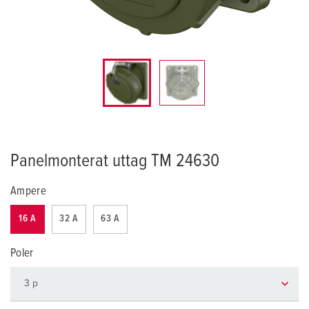
Panelmonterat uttag TM 24630
Ampere
16 A
32 A
63 A
Poler