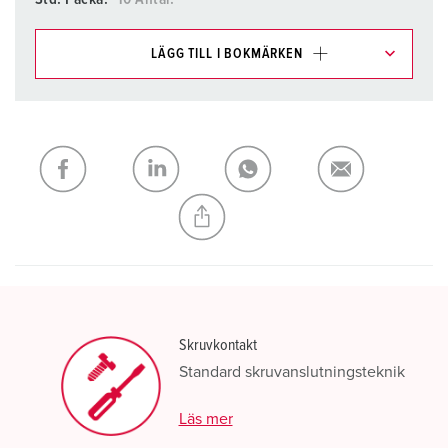
LÄGG TILL I BOKMÄRKEN
Du kan hantera våra produkter i olika listor i
inköpslistan/varukorgsområdet.
Min lista
(0)
LÄGG TILL
SKAPA EN NY LISTA
Skruvkontakt
Standard skruvanslutningsteknik
Läs mer