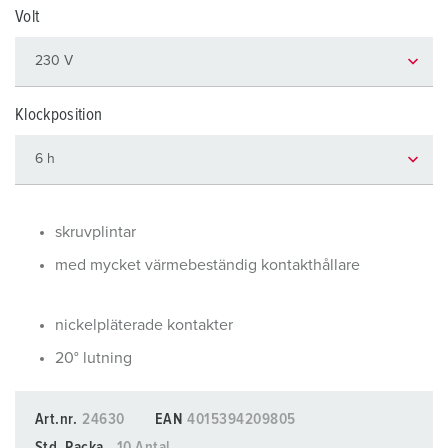
Volt
Klockposition
skruvplintar
med mycket värmebeständig kontakthållare
nickelpläterade kontakter
20° lutning
Art.nr.
24630
EAN
4015394209805
Std. Packa.
10 Antal.