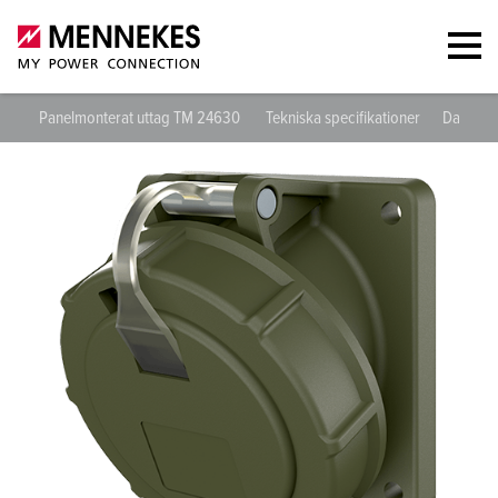
Panelmonterat uttag TM 24630
Tekniska specifikationer
Databla