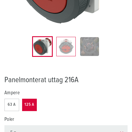
Panelmonterat uttag 216A
Ampere
63 A
125 A
Poler