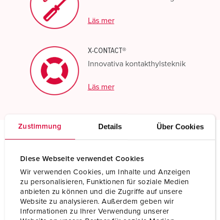
Läs mer
X-CONTACT®
Innovativa kontakthylsteknik
Läs mer
Details
Über Cookies
Zustimmung
Tekniska specifikationer
Panelmonterat uttag 216A
Diese Webseite verwendet Cookies
Wir verwenden Cookies, um Inhalte und Anzeigen
zu personalisieren, Funktionen für soziale Medien
Ampere
125 A
anbieten zu können und die Zugriffe auf unsere
Website zu analysieren. Außerdem geben wir
Poler
5 p
Informationen zu Ihrer Verwendung unserer