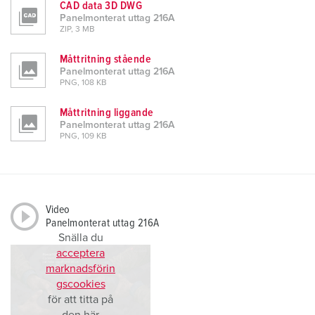
CAD data 3D DWG
Panelmonterat uttag 216A
ZIP, 3 MB
Måttritning stående
Panelmonterat uttag 216A
PNG, 108 KB
Måttritning liggande
Panelmonterat uttag 216A
PNG, 109 KB
Video
Panelmonterat uttag 216A
Snälla du
acceptera
marknadsförin
gscookies
för att titta på