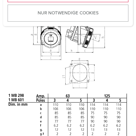
CQC
u
NUR NOTWENDIGE COOKIES
s
w
a
h
l