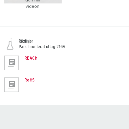
den här
videon.
Riktlinjer
Panelmonterat uttag 216A
REACh
RoHS