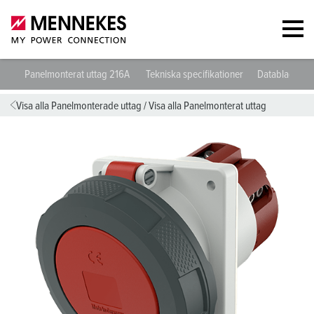
Panelmonterat uttag 216A
Tekniska specifikationer
Datablad och
Visa alla Panelmonterade uttag
/
Visa alla Panelmonterat uttag