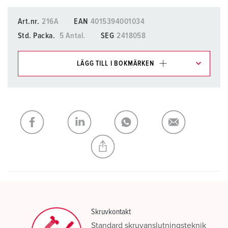
Art.nr.
216A
EAN
4015394001034
Std. Packa.
5 Antal.
SEG
2418058
LÄGG TILL I BOKMÄRKEN
Du kan hantera våra produkter i olika listor i
inköpslistan/varukorgsområdet.
Min lista
(0)
LÄGG TILL
SKAPA EN NY LISTA
Skruvkontakt
Standard skruvanslutningsteknik