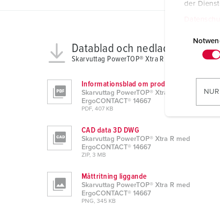
der Diens
Datenschu
E
i
Notwen
Datablad och nedladdningar
n
Skarvuttag PowerTOP® Xtra R med ErgoCONTA
w
i
Informationsblad om produkten
l
NUR
Skarvuttag PowerTOP® Xtra R med
l
ErgoCONTACT® 14667
PDF, 407 KB
i
g
CAD data 3D DWG
u
Skarvuttag PowerTOP® Xtra R med
n
ErgoCONTACT® 14667
ZIP, 3 MB
g
s
Måttritning liggande
a
Skarvuttag PowerTOP® Xtra R med
ErgoCONTACT® 14667
u
PNG, 345 KB
s
w