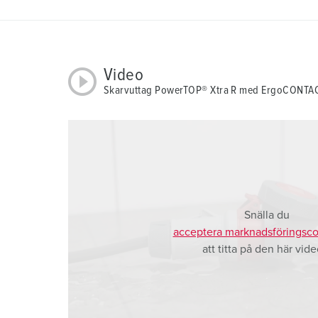
a
h
l
Video
Skarvuttag PowerTOP® Xtra R med ErgoCONTA
Snälla du
acceptera marknadsföringsco
att titta på den här vide