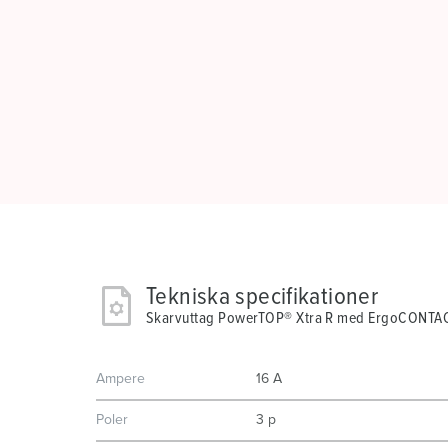
Tekniska specifikationer
Skarvuttag PowerTOP® Xtra R med ErgoCONTA
Ampere
16 A
Poler
3 p