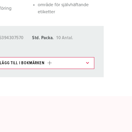
område för självhäftande
öring
etiketter
5394307570
Std. Packa.
10 Antal.
LÄGG TILL I BOKMÄRKEN
kter i olika listor i inköpslistan/varukorgsområdet.
LÄGG TILL
SKAPA EN NY LISTA