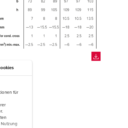
ookies
ionen für
rer
r.
aten
r Nutzung