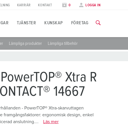
ELNING
KARRIÄR
KONTAKT
0
LOGGA IN
NGAR
TJÄNSTER
KUNSKAP
FÖRETAG
jer
Lämpliga produkter
Lämpliga tillbehör
illämpningsspecifik
tbildning
ässor
ll information om våra utbildningar och fabriksbesök finns på f
ivsmedelsindustrin
ässkalender
 PowerTOP® Xtra R
indkraft
TILL UTBILDNINGARNA
ONTACT® 14667
ilindustrin
ogistikcenter
förhållanden - PowerTOP® Xtra-skarvuttagen
e framgångsfaktorer: ergonomisk design, enkel
atacenter
icerad anslutning....
Läs mer