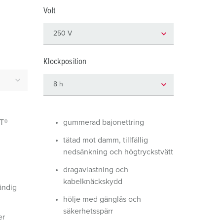
ör brandkår och civilskydd
Volt
ör kylfartygscontainrar
amping
Klockposition
M för militär användning
venemang och underhållning
T®
gummerad bajonettring
tätad mot damm, tillfällig
nedsänkning och högtryckstvätt
dragavlastning och
kabelknäckskydd
ändig
hölje med gänglås och
säkerhetsspärr
er