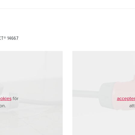
CT® 14667
okies
för
accepter
on.
at