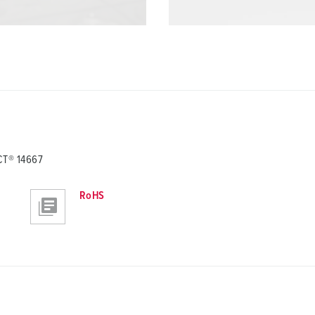
CT® 14667
RoHS