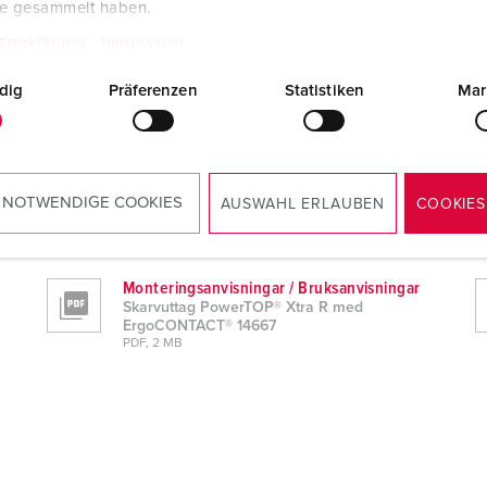
te gesammelt haben.
tzerklärung
Impressum
dig
Präferenzen
Statistiken
Mar
CT® 14667
Tillverkarintyg
 NOTWENDIGE COOKIES
AUSWAHL ERLAUBEN
COOKIES
Skarvuttag PowerTOP® Xtra R med
ErgoCONTACT® 14667
PDF, 51 KB
Monteringsanvisningar / Bruksanvisningar
Skarvuttag PowerTOP® Xtra R med
ErgoCONTACT® 14667
PDF, 2 MB