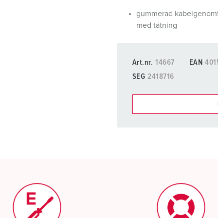
gummerad kabelgenomf
med tätning
Art.nr.
14667
EAN
401
SEG
2418716
Du kan hantera våra produ
Min lista
(0)