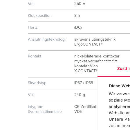
Volt
250 V
Klockposition
8 h
Hertz
(DC)
Anslutningsteknologi
skruvanslutningsteknik
ErgoCONTACT®
Kontakt
nickelpläterade kontakter
mycket värmebeständig
kontakthållare
Zusti
X-CONTACT®
Skyddstyp
IP67 / IP69
Diese Web
Wir verwen
Vikt
240 g
soziale Me
analysier
Intyg om
CB Zertifikat
överensstämmelse
VDE
Website an
Unsere Par
zusammen, 