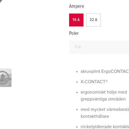
Kontakter och uttag i enlighet med internationella standarder
F
Ampere
Data-/nätverksteknologi
F
16 A
32 A
Utökad version
C
Poler
Tillbehör
T
E
skruvplint ErgoCONTAC
X-CONTACT®
ergonomiskt hölje med
greppvänliga områden
med mycket värmebest
kontakthållare
nickelpläterade kontakt