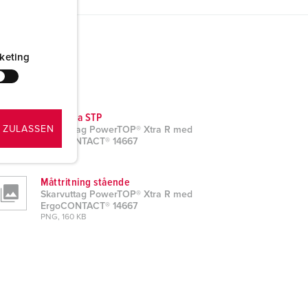
keting
CAD data STP
 ZULASSEN
Skarvuttag PowerTOP® Xtra R med
ErgoCONTACT® 14667
ZIP, 3 MB
Måttritning stående
Skarvuttag PowerTOP® Xtra R med
ErgoCONTACT® 14667
PNG, 160 KB