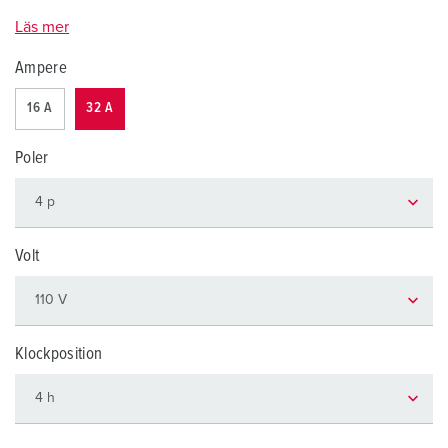
Läs mer
Ampere
16 A
32 A
Poler
Volt
Klockposition