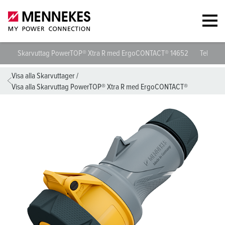
Skarvuttag PowerTOP® Xtra R med ErgoCONTACT® 14652
Tekniska
Visa alla Skarvuttager
/
Visa alla Skarvuttag PowerTOP® Xtra R med ErgoCONTACT®