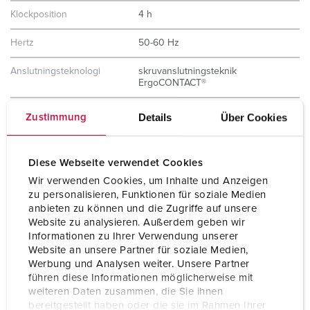
Klockposition
4 h
Hertz
50-60 Hz
Anslutningsteknologi
skruvanslutningsteknik
ErgoCONTACT®
Kontakt
nickelpläterade kontakter
Details
Über Cookies
Zustimmung
mycket värmebeständig
kontakthållare
X-CONTACT®
Diese Webseite verwendet Cookies
Skyddstyp
IP67 / IP69
Wir verwenden Cookies, um Inhalte und Anzeigen
zu personalisieren, Funktionen für soziale Medien
Vikt
460 g
anbieten zu können und die Zugriffe auf unsere
Website zu analysieren. Außerdem geben wir
Intyg om
VDE
Informationen zu Ihrer Verwendung unserer
överensstämmelse
Website an unsere Partner für soziale Medien,
Werbung und Analysen weiter. Unsere Partner
führen diese Informationen möglicherweise mit
weiteren Daten zusammen, die Sie ihnen
bereitgestellt haben oder die sie im Rahmen Ihrer