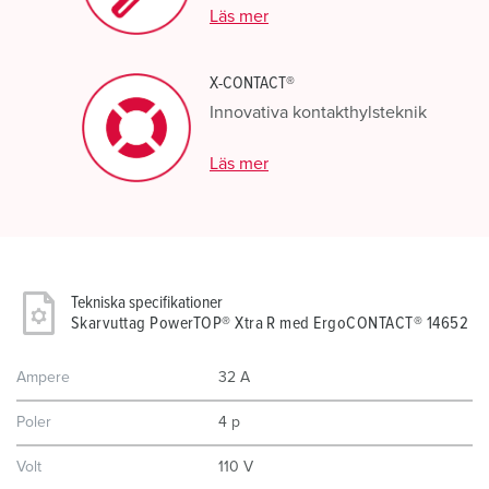
Läs mer
X-CONTACT®
Innovativa kontakthylsteknik
Läs mer
Tekniska specifikationer
Skarvuttag PowerTOP® Xtra R med ErgoCONTACT® 14652
Ampere
32 A
Poler
4 p
Volt
110 V