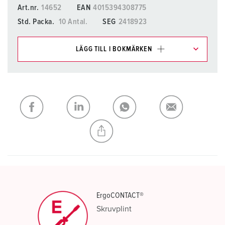
Art.nr.
14652
EAN
4015394308775
Std. Packa.
10 Antal.
SEG
2418923
LÄGG TILL I BOKMÄRKEN
Du kan hantera våra produkter i olika listor i
inköpslistan/varukorgsområdet.
Min lista
(0)
LÄGG TILL
SKAPA EN NY LISTA
ErgoCONTACT®
Skruvplint