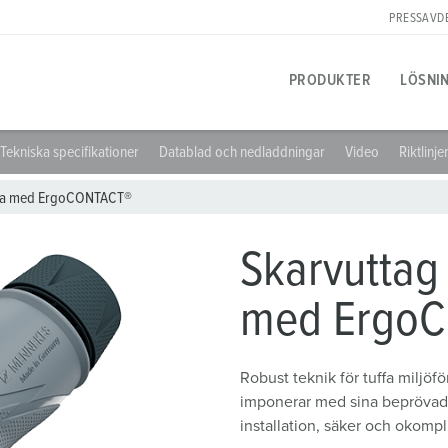
PRESSAVD
PRODUKTER
LÖSNI
Tekniska specifikationer
Datablad och nedladdningar
Video
Riktlinje
Produktspecifika
Innovativa lösningar
Kontaktpersoner
Om MENNEKES produktlösningar
Pressavdelning
T
U
M
Xtra med ErgoCONTACT®
A
Uttag
Referenser
Kontakta på plats
Frågor & svar
Kontaktperson och information
L
M
Skarvuttag
Stickproppar
Internationella kontaktpersoner
Material
V
med ErgoC
Karriär
Skarvuttager
Anslutningsteknik
B
Arbeta hos MENNEKES
Förlängningskabel
Kontakthylsteknik
L
Robust teknik för tuffa miljö
imponerar med sina beprövad
Uttagskombinationer
Produkterterminologi
D
installation, säker och okompl