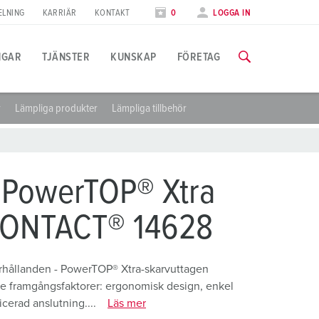
ELNING
KARRIÄR
KONTAKT
0
LOGGA IN
NGAR
TJÄNSTER
KUNSKAP
FÖRETAG
r
Lämpliga produkter
Lämpliga tillbehör
illämpningsspecifik
tbildning
ässor
ll information om våra utbildningar och fabriksbesök finns på f
ivsmedelsindustrin
ässkalender
 PowerTOP® Xtra
indkraft
TILL UTBILDNINGARNA
ONTACT® 14628
ilindustrin
ogistikcenter
förhållanden - PowerTOP® Xtra-skarvuttagen
e framgångsfaktorer: ergonomisk design, enkel
atacenter
icerad anslutning....
Läs mer