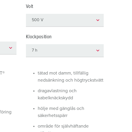
ör brandkår och civilskydd
Volt
ör kylfartygscontainrar
amping
Klockposition
M för militär användning
venemang och underhållning
T®
tätad mot damm, tillfällig
nedsänkning och högtryckstvätt
dragavlastning och
kabelknäckskydd
hölje med gänglås och
öring
säkerhetsspärr
område för självhäftande