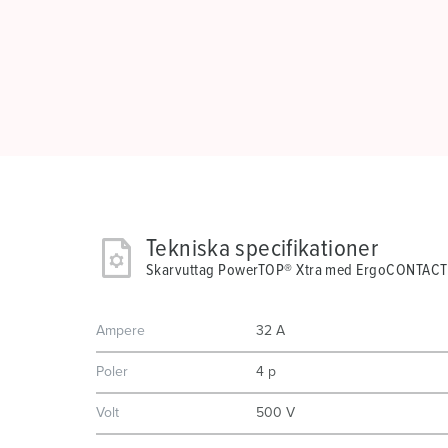
Tekniska specifikationer
Skarvuttag PowerTOP® Xtra med ErgoCONTACT
Ampere
32 A
Poler
4 p
Volt
500 V