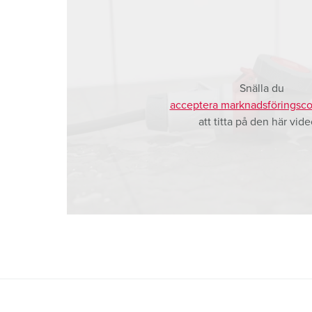
a
h
l
Snälla du
acceptera marknadsföringsco
att titta på den här vide