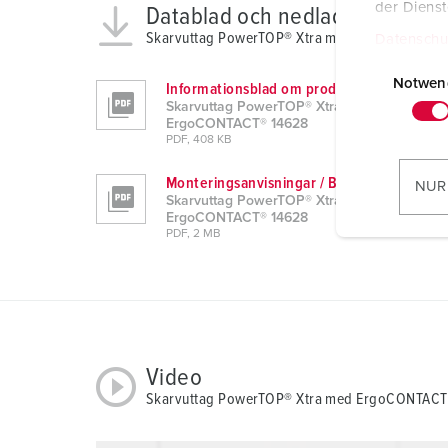
der Diens
Datablad och nedladdningar
Skarvuttag PowerTOP® Xtra med ErgoCONTACT
Datenschu
E
i
Notwen
Informationsblad om produkten
n
Skarvuttag PowerTOP® Xtra med
ErgoCONTACT® 14628
w
PDF, 408 KB
i
l
Monteringsanvisningar / Bruksanvisningar
NUR
Skarvuttag PowerTOP® Xtra med
l
ErgoCONTACT® 14628
i
PDF, 2 MB
g
u
n
g
s
a
Video
u
Skarvuttag PowerTOP® Xtra med ErgoCONTACT
s
w