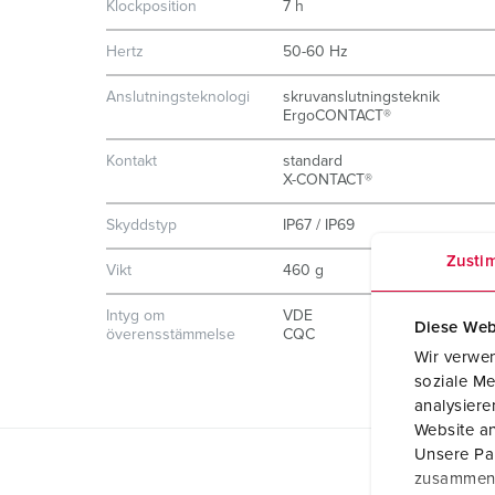
Klockposition
7 h
Hertz
50-60 Hz
Anslutningsteknologi
skruvanslutningsteknik
ErgoCONTACT®
Kontakt
standard
X-CONTACT®
Skyddstyp
IP67 / IP69
Zusti
Vikt
460 g
Intyg om
VDE
Diese Web
överensstämmelse
CQC
Wir verwen
soziale Me
analysier
Website an
Unsere Par
zusammen, 