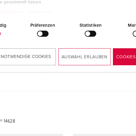
te gesammelt haben.
® 14628
tzerklärung
Impressum
dig
Präferenzen
Statistiken
Mar
CAD data STP
Skarvuttag PowerTOP® Xtra med
ErgoCONTACT® 14628
ZIP, 6 MB
Måttritning stående
 NOTWENDIGE COOKIES
AUSWAHL ERLAUBEN
COOKIES
Skarvuttag PowerTOP® Xtra med
ErgoCONTACT® 14628
PNG, 160 KB
® 14628