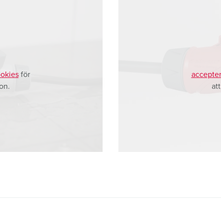
okies
för
accepter
on.
at