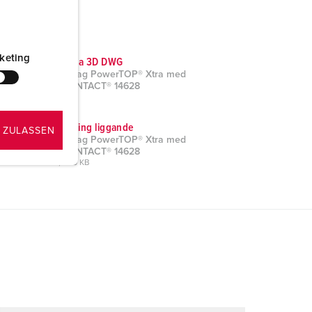
keting
CAD data 3D DWG
Skarvuttag PowerTOP® Xtra med
ErgoCONTACT® 14628
ZIP, 7 MB
Måttritning liggande
 ZULASSEN
Skarvuttag PowerTOP® Xtra med
ErgoCONTACT® 14628
PNG, 345 KB