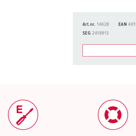
Art.nr.
14628
EAN
401
SEG
2418913
Du kan hantera våra produ
Min lista
(0)