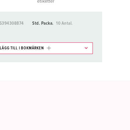
etiketter
5394308874
Std. Packa.
10 Antal.
LÄGG TILL I BOKMÄRKEN
kter i olika listor i inköpslistan/varukorgsområdet.
LÄGG TILL
SKAPA EN NY LISTA