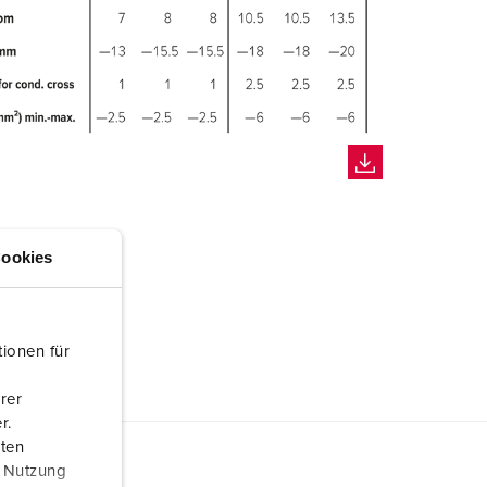
ookies
ionen für
rer
r.
aten
r Nutzung