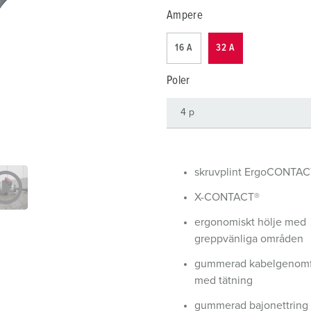
Kontakter och uttag i enlighet med internationella standarder
F
Ampere
Data-/nätverksteknologi
F
16 A
32 A
Utökad version
C
Poler
Tillbehör
T
E
skruvplint ErgoCONTAC
X-CONTACT®
ergonomiskt hölje med
greppvänliga områden
gummerad kabelgenomf
med tätning
gummerad bajonettring