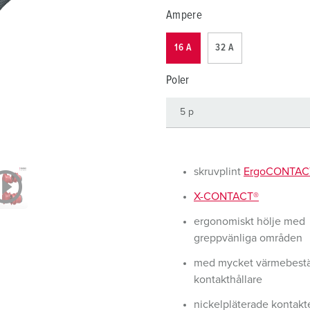
Kontakter och uttag i enlighet med internationella standarder
F
Ampere
Data-/nätverksteknologi
F
16 A
32 A
Utökad version
C
Poler
Tillbehör
T
E
skruvplint
ErgoCONTAC
X-CONTACT®
ergonomiskt hölje med
greppvänliga områden
med mycket värmebest
kontakthållare
nickelpläterade kontakt