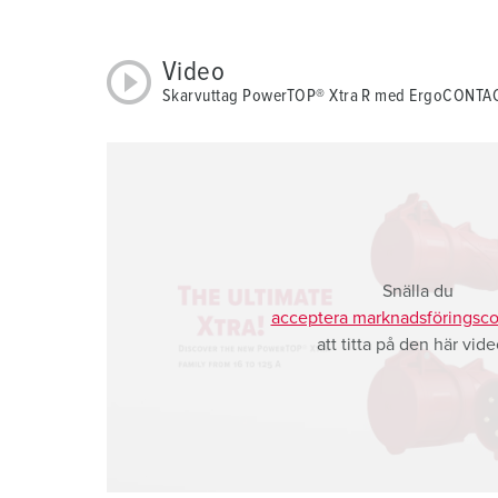
a
h
Video
l
Skarvuttag PowerTOP® Xtra R med ErgoCONTA
Snälla du
acceptera marknadsföringsco
att titta på den här vide