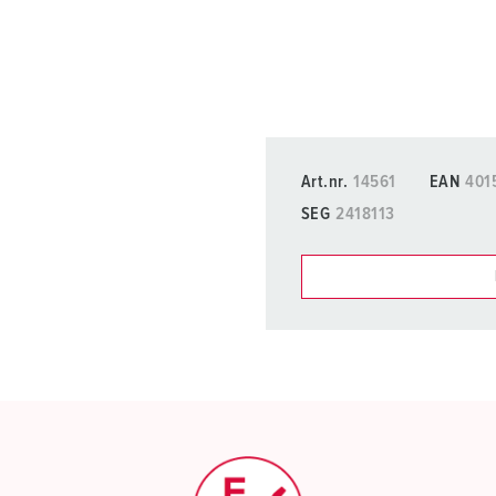
Art.nr.
14561
EAN
401
SEG
2418113
Du kan hantera våra produ
Min lista
(0)