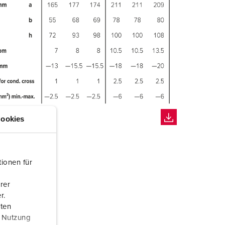
ookies
ionen für
rer
r.
aten
r Nutzung