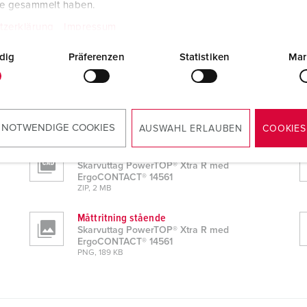
te gesammelt haben.
tzerklärung
Impressum
dig
Präferenzen
Statistiken
Mar
CT® 14561
 NOTWENDIGE COOKIES
AUSWAHL ERLAUBEN
COOKIES
CAD data STP
Skarvuttag PowerTOP® Xtra R med
ErgoCONTACT® 14561
ZIP, 2 MB
Måttritning stående
Skarvuttag PowerTOP® Xtra R med
ErgoCONTACT® 14561
PNG, 189 KB