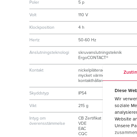
Poler
5 p
Volt
110 V
Klockposition
4 h
Hertz
50-60 Hz
Anslutningsteknologi
skruvanslutningsteknik
ErgoCONTACT®
Kontakt
nickelpläterade kontakter
Zusti
mycket värmebeständig
kontakthållare
Diese Web
Skyddstyp
IP54
Wir verwen
soziale Me
Vikt
215 g
analysier
Intyg om
CB Zertifikat
Website an
överensstämmelse
VDE
Unsere Par
EAC
zusammen, 
CQC