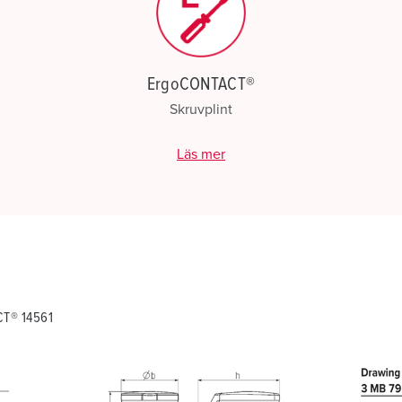
ErgoCONTACT®
Skruvplint
Läs mer
CT® 14561