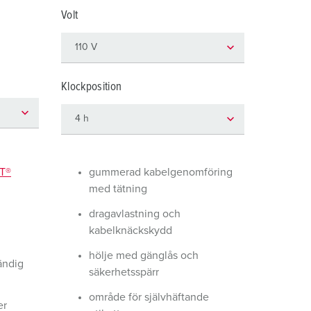
ör brandkår och civilskydd
Volt
ör kylfartygscontainrar
amping
Klockposition
M för militär användning
venemang och underhållning
T®
gummerad kabelgenomföring
med tätning
dragavlastning och
kabelknäckskydd
hölje med gänglås och
ändig
säkerhetsspärr
område för självhäftande
er