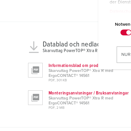
der Diens
Datenschu
E
i
Notwen
n
w
Datablad och nedladdningar
i
Skarvuttag PowerTOP® Xtra R med ErgoCONTA
l
NUR
l
Informationsblad om produkten
i
Skarvuttag PowerTOP® Xtra R med
g
ErgoCONTACT® 14561
u
PDF, 301 KB
n
Monteringsanvisningar / Bruksanvisningar
g
Skarvuttag PowerTOP® Xtra R med
s
ErgoCONTACT® 14561
PDF, 2 MB
a
u
s
w