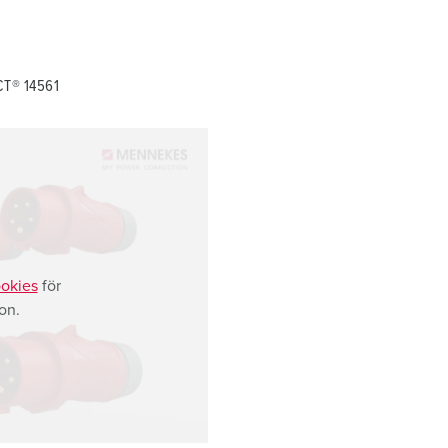
CT® 14561
okies
för
on.