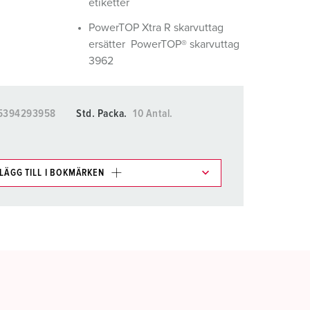
etiketter
PowerTOP Xtra R skarvuttag
ersätter PowerTOP® skarvuttag
3962
5394293958
Std. Packa.
10 Antal.
LÄGG TILL I BOKMÄRKEN
kter i olika listor i inköpslistan/varukorgsområdet.
LÄGG TILL
SKAPA EN NY LISTA