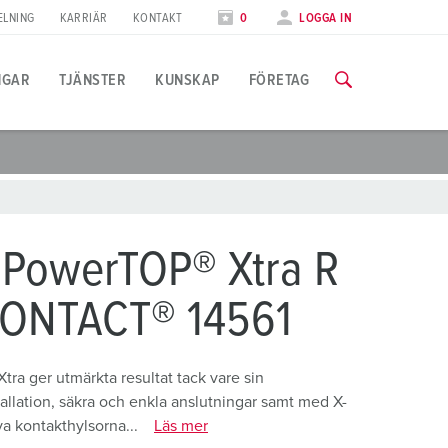
ELNING
KARRIÄR
KONTAKT
0
LOGGA IN
NGAR
TJÄNSTER
KUNSKAP
FÖRETAG
illämpningsspecifik
tbildning
ässor
ll information om våra utbildningar och fabriksbesök finns på f
ivsmedelsindustrin
ässkalender
 PowerTOP® Xtra R
indkraft
TILL UTBILDNINGARNA
ONTACT® 14561
ilindustrin
ogistikcenter
tra ger utmärkta resultat tack vare sin
tallation, säkra och enkla anslutningar samt med X-
atacenter
a kontakthylsorna...
Läs mer