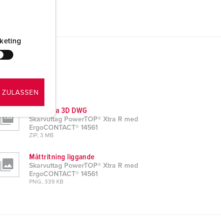
keting
 ZULASSEN
CAD data 3D DWG
Skarvuttag PowerTOP® Xtra R med
ErgoCONTACT® 14561
ZIP, 3 MB
Måttritning liggande
Skarvuttag PowerTOP® Xtra R med
ErgoCONTACT® 14561
PNG, 339 KB