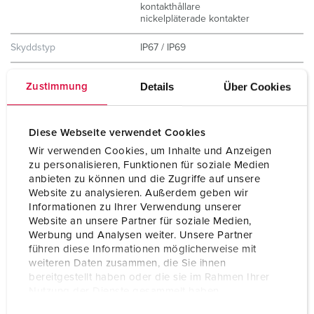
kontakthållare
nickelpläterade kontakter
Skyddstyp
IP67 / IP69
Vikt
360 g
Details
Über Cookies
Zustimmung
Intyg om
VDE
överensstämmelse
CQC
Diese Webseite verwendet Cookies
Wir verwenden Cookies, um Inhalte und Anzeigen
zu personalisieren, Funktionen für soziale Medien
anbieten zu können und die Zugriffe auf unsere
Website zu analysieren. Außerdem geben wir
Informationen zu Ihrer Verwendung unserer
Website an unsere Partner für soziale Medien,
Werbung und Analysen weiter. Unsere Partner
führen diese Informationen möglicherweise mit
weiteren Daten zusammen, die Sie ihnen
bereitgestellt haben oder die sie im Rahmen Ihrer
Nutzung der Dienste gesammelt haben.
E
Datenschutzerklärung
Impressum