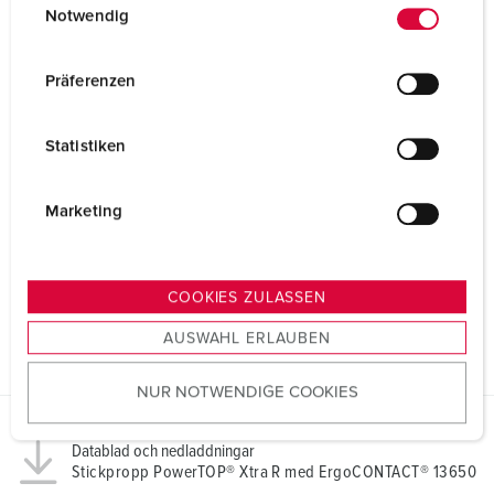
Notwendig
i
n
w
Präferenzen
i
l
Statistiken
l
i
g
Marketing
u
n
g
COOKIES ZULASSEN
s
AUSWAHL ERLAUBEN
a
u
NUR NOTWENDIGE COOKIES
s
w
a
Datablad och nedladdningar
Stickpropp PowerTOP® Xtra R med ErgoCONTACT® 13650
h