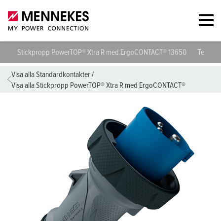
Stickpropp PowerTOP® Xtra R med ErgoCONTACT® 13650
Tekniska
Visa alla Standardkontakter
/
Visa alla Stickpropp PowerTOP® Xtra R med ErgoCONTACT®