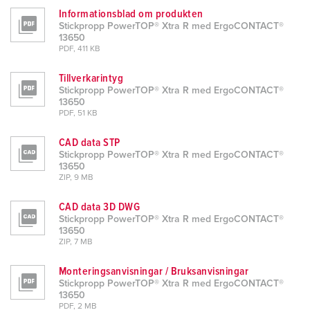
l
Informationsblad om produkten
Stickpropp PowerTOP® Xtra R med ErgoCONTACT®
13650
PDF, 411 KB
Tillverkarintyg
Stickpropp PowerTOP® Xtra R med ErgoCONTACT®
13650
PDF, 51 KB
CAD data STP
Stickpropp PowerTOP® Xtra R med ErgoCONTACT®
13650
ZIP, 9 MB
CAD data 3D DWG
Stickpropp PowerTOP® Xtra R med ErgoCONTACT®
13650
ZIP, 7 MB
Monteringsanvisningar / Bruksanvisningar
Stickpropp PowerTOP® Xtra R med ErgoCONTACT®
13650
PDF, 2 MB