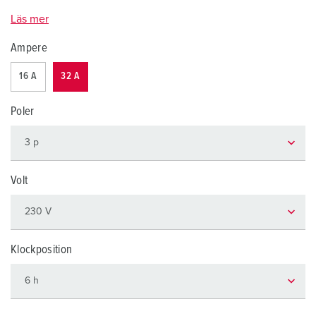
Läs mer
Ampere
16 A
32 A
Poler
Volt
Klockposition