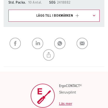
Std. Packa.
10 Antal.
SEG
2418882
LÄGG TILL I BOKMÄRKEN
Du kan hantera våra produkter i olika listor i
inköpslistan/varukorgsområdet.
Min lista
(0)
LÄGG TILL
SKAPA EN NY LISTA
ErgoCONTACT®
Skruvplint
Läs mer