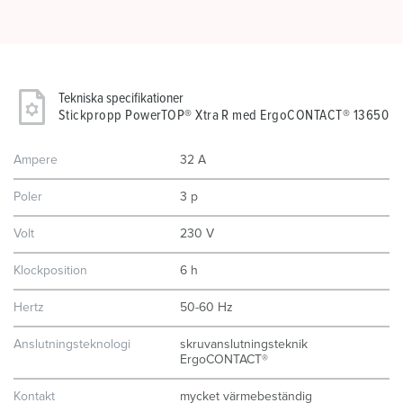
Tekniska specifikationer
Stickpropp PowerTOP® Xtra R med ErgoCONTACT® 13650
Ampere
32 A
Poler
3 p
Volt
230 V
Klockposition
6 h
Hertz
50-60 Hz
Anslutningsteknologi
skruvanslutningsteknik
ErgoCONTACT®
Kontakt
mycket värmebeständig