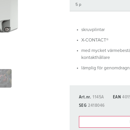
Kontakter och uttag i enlighet med internationella standarder
F
Data-/nätverksteknologi
F
Utökad version
C
skruvplintar
X-CONTACT®
Tillbehör
T
med mycket värmebest
E
kontakthållare
lämplig för genomdragn
Art.nr.
1145A
EAN
401
SEG
2418046