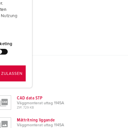
r.
aten
r Nutzung
keting
 ZULASSEN
CAD data STP
Väggmonterat uttag 1145A
ZIP, 729 KB
Måttritning liggande
Väggmonterat uttag 1145A