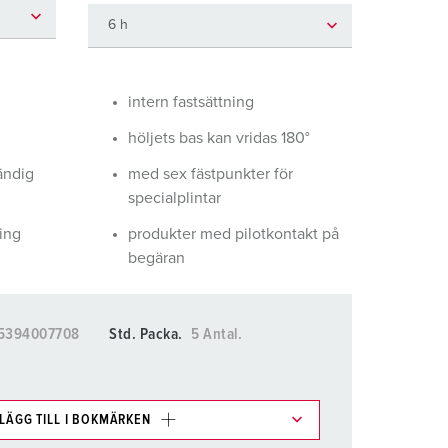
ör brandkår och civilskydd
ör kylfartygscontainrar
amping
intern fastsättning
höljets bas kan vridas 180°
M för militär användning
ändig
med sex fästpunkter för
venemang och underhållning
specialplintar
ing
produkter med pilotkontakt på
begäran
5394007708
Std. Packa.
5 Antal.
LÄGG TILL I BOKMÄRKEN