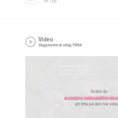
ZIP, 2 MB
u
s
w
a
h
l
Video
Väggmonterat uttag 1145A
Snälla du
acceptera marknadsföringsco
att titta på den här vide