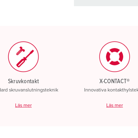
Du kan hantera våra produ
Min lista
(0)
Skruvkontakt
X-CONTACT®
ard skruvanslutningsteknik
Innovativa kontakthylste
Läs mer
Läs mer