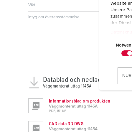
Website an
Vikt
958 g
Unsere Par
zusammen, 
Intyg om överensstämmelse
CB Zertifikat
EAC
der Diens
CQC
VDE
Datenschu
E
i
Notwen
n
w
i
l
NUR
Datablad och nedladdningar
l
Väggmonterat uttag 1145A
i
g
Informationsblad om produkten
u
Väggmonterat uttag 1145A
n
PDF, 151 KB
g
s
CAD data 3D DWG
Väggmonterat uttag 1145A
a