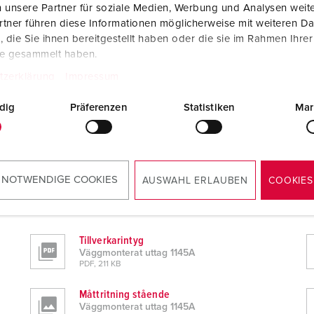
 unsere Partner für soziale Medien, Werbung und Analysen weite
tner führen diese Informationen möglicherweise mit weiteren D
die Sie ihnen bereitgestellt haben oder die sie im Rahmen Ihre
te gesammelt haben.
tzerklärung
Impressum
dig
Präferenzen
Statistiken
Mar
 NOTWENDIGE COOKIES
AUSWAHL ERLAUBEN
COOKIES
Tillverkarintyg
Väggmonterat uttag 1145A
PDF, 211 KB
Måttritning stående
Väggmonterat uttag 1145A