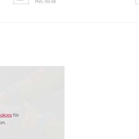
PNG, 102 KB
okies
för
on.