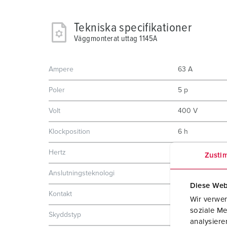
Tekniska specifikationer
Väggmonterat uttag 1145A
Ampere
63 A
Poler
5 p
Volt
400 V
Klockposition
6 h
Hertz
50-60 Hz
Zusti
Anslutningsteknologi
skruvkontakt
Diese Web
Kontakt
X-CONTACT®
Wir verwen
soziale Me
Skyddstyp
IP44
analysier