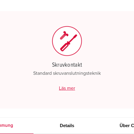
Min lista
(0)
Skruvkontakt
Standard skruvanslutningsteknik
Läs mer
Details
Über C
mmung