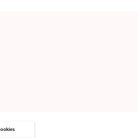
LÄGG TILL
SKAPA EN NY LISTA
ookies