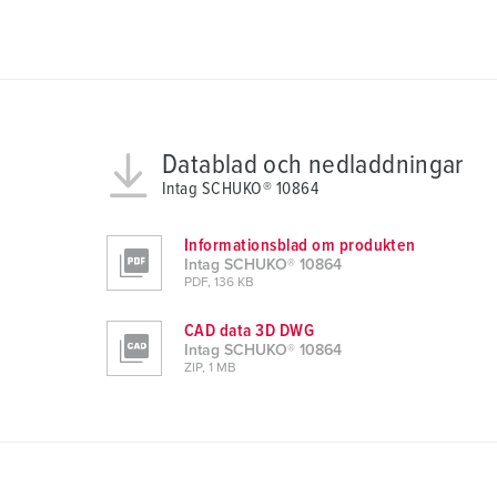
u
n
g
s
a
u
Datablad och nedladdningar
s
Intag SCHUKO® 10864
w
a
Informationsblad om produkten
h
Intag SCHUKO® 10864
l
PDF, 136 KB
CAD data 3D DWG
Intag SCHUKO® 10864
ZIP, 1 MB