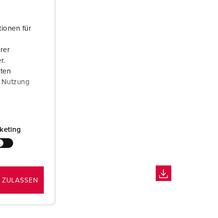
ionen für
rer
r.
aten
r Nutzung
keting
 ZULASSEN