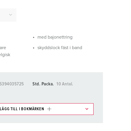
ör brandkår och civilskydd
ör kylfartygscontainrar
amping
med bajonettring
M för militär användning
are
skyddslock fäst i band
venemang och underhållning
elgisk
5394035725
Std. Packa.
10 Antal.
LÄGG TILL I BOKMÄRKEN
kter i olika listor i inköpslistan/varukorgsområdet.