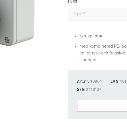
Poler
Kontakter och uttag i enlighet med internationella standarder
F
Data-/nätverksteknologi
F
Utökad version
C
skruvplintar
Tillbehör
T
med kombinerad PE-led
E
enligt tysk och fransk-b
standard
Art.nr.
10864
EAN
401
SEG
2418137
Du kan hantera våra produ