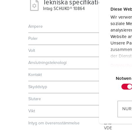
Tekniska specifikationer
Intag SCHUKO® 10864
Diese Web
Wir verwen
soziale Me
Ampere
16 A
analysier
Website an
Poler
2 p+PE
Unsere Par
zusammen, 
Volt
230 V
der Diens
Anslutningsteknologi
skruvkontakt
Datenschu
E
Kontakt
standard
i
Notwen
n
Skyddstyp
IP68
w
Slutare
Nej
i
l
NUR
Vikt
226 g
l
i
Intyg om överensstämmelse
EAC
g
VDE