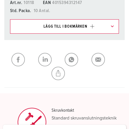
Art.nr.
10118
EAN
4015394312147
Std. Packa.
10 Antal.
LÄGG TILL I BOKMÄRKEN
Du kan hantera våra produkter i olika listor i
inköpslistan/varukorgsområdet.
Min lista
(0)
LÄGG TILL
SKAPA EN NY LISTA
Skruvkontakt
Standard skruvanslutningsteknik