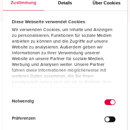
Läs mer
Details
Über Cookies
Zustimmung
Diese Webseite verwendet Cookies
Wir verwenden Cookies, um Inhalte und Anzeigen
zu personalisieren, Funktionen für soziale Medien
Tekniska specifikationer
anbieten zu können und die Zugriffe auf unsere
Väggmonterat uttag SCHUKO® 10118
Website zu analysieren. Außerdem geben wir
Informationen zu Ihrer Verwendung unserer
Website an unsere Partner für soziale Medien,
Ampere
16 A
Werbung und Analysen weiter. Unsere Partner
führen diese Informationen möglicherweise mit
Poler
2 p+PE
weiteren Daten zusammen, die Sie ihnen
bereitgestellt haben oder die sie im Rahmen Ihrer
Volt
230 V
Nutzung der Dienste gesammelt haben.
Anslutningsteknologi
skruvkontakt
E
Datenschutzerklärung
Impressum
Notwendig
i
Kontakt
standard
n
w
Präferenzen
Skyddstyp
IP44
i