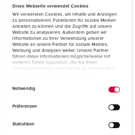
Volt
110 V
Diese Webseite verwendet Cookies
Anslutningsteknologi
skruvkontakt
Wir verwenden Cookies, um Inhalte und Anzeigen
zu personalisieren, Funktionen für soziale Medien
Kontakt
standard
anbieten zu können und die Zugriffe auf unsere
Website zu analysieren. Außerdem geben wir
Informationen zu Ihrer Verwendung unserer
Website an unsere Partner für soziale Medien,
TILL PRODUKTEN
Werbung und Analysen weiter. Unsere Partner
führen diese Informationen möglicherweise mit
weiteren Daten zusammen, die Sie ihnen
bereitgestellt haben oder die sie im Rahmen Ihrer
Nutzung der Dienste gesammelt haben.
E
Datenschutzerklärung
Impressum
Notwendig
i
n
w
Präferenzen
i
l
Statistiken
l
i