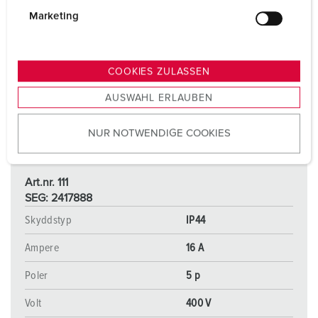
g
Marketing
u
n
g
COOKIES ZULASSEN
s
AUSWAHL ERLAUBEN
a
u
NUR NOTWENDIGE COOKIES
s
w
a
Art.nr. 111
h
SEG: 2417888
l
Skyddstyp
IP44
Ampere
16 A
Poler
5 p
Volt
400 V