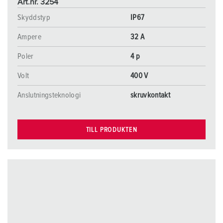
Art.nr. 3254
l
Skyddstyp
IP67
Ampere
32 A
Poler
4 p
Volt
400 V
Anslutningsteknologi
skruvkontakt
TILL PRODUKTEN