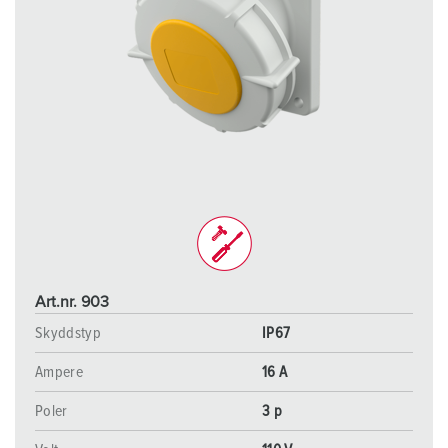
Art.nr. 903
Skyddstyp
IP67
Ampere
16 A
Poler
3 p