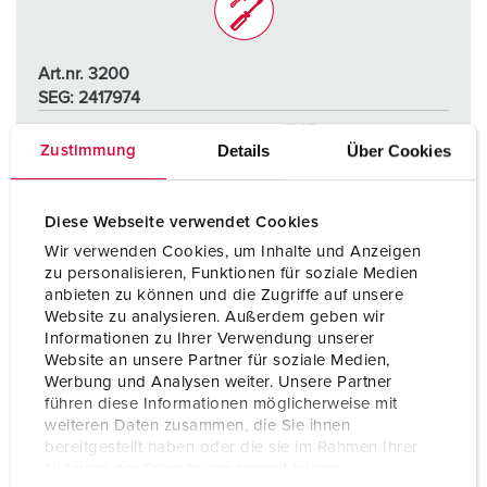
Art.nr. 3200
SEG: 2417974
Skyddstyp
IP67
Details
Über Cookies
Zustimmung
Ampere
32 A
Poler
3 p
Diese Webseite verwendet Cookies
Wir verwenden Cookies, um Inhalte und Anzeigen
Volt
230 V
zu personalisieren, Funktionen für soziale Medien
anbieten zu können und die Zugriffe auf unsere
Anslutningsteknologi
skruvkontakt
Website zu analysieren. Außerdem geben wir
Informationen zu Ihrer Verwendung unserer
Website an unsere Partner für soziale Medien,
TILL PRODUKTEN
Werbung und Analysen weiter. Unsere Partner
führen diese Informationen möglicherweise mit
weiteren Daten zusammen, die Sie ihnen
bereitgestellt haben oder die sie im Rahmen Ihrer
Nutzung der Dienste gesammelt haben.