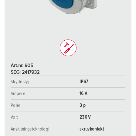
Art.nr. 905
SEG: 2417932
Skyddstyp
IP67
Ampere
16 A
Poler
3 p
Volt
230 V
Anslutningsteknologi
skruvkontakt