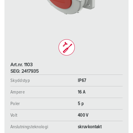
Art.nr. 1103
SEG: 2417935
Skyddstyp
IP67
Ampere
16 A
Poler
5 p
Volt
400 V
Anslutningsteknologi
skruvkontakt