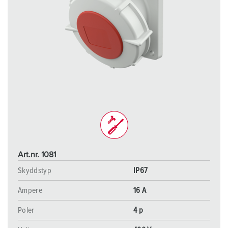
Art.nr. 1081
Skyddstyp
IP67
Ampere
16 A
Poler
4 p