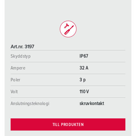
Art.nr. 3197
Skyddstyp
IP67
Ampere
32 A
Poler
3 p
Volt
110 V
Anslutningsteknologi
skruvkontakt
TILL PRODUKTEN