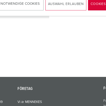
 NOTWENDIGE COOKIES
AUSWAHL ERLAUBEN
COOKIES
TILL PRODUKTEN
F
FÖRETAG
F
39
Vi är MENNEKES
i