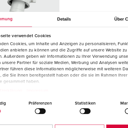
Kontakter och uttag i enlighet med internationella standarder
F
Data-/nätverksteknologi
F
Details
Über C
mmung
Utökad version
C
seite verwendet Cookies
Tillbehör
T
den Cookies, um Inhalte und Anzeigen zu personalisieren, Funkt
r. 2989
dien anbieten zu können und die Zugriffe auf unsere Website zu
E
en. Außerdem geben wir Informationen zu Ihrer Verwendung unse
dstyp
IP67
 unsere Partner für soziale Medien, Werbung und Analysen weite
re
125 A
tner führen diese Informationen möglicherweise mit weiteren D
die Sie ihnen bereitgestellt haben oder die sie im Rahmen Ihre
5 p
te gesammelt haben.
600 - 690 V
tzerklärung
Impressum
tningsteknol
skruvkontakt
dig
Präferenzen
Statistiken
Mar
kt
standard