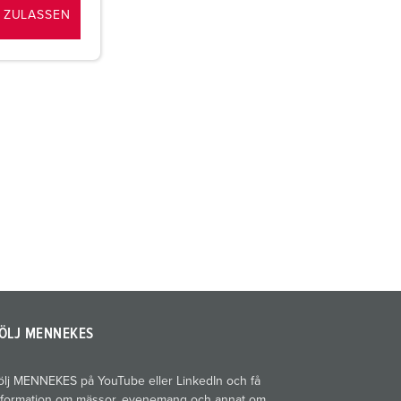
 ZULASSEN
ÖLJ MENNEKES
ölj MENNEKES på YouTube eller LinkedIn och få
nformation om mässor, evenemang och annat om