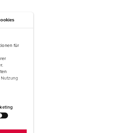
ör brandkår och civilskydd
ör kylfartygscontainrar
ookies
amping
M för militär användning
ionen für
venemang och underhållning
rer
r.
aten
r Nutzung
keting