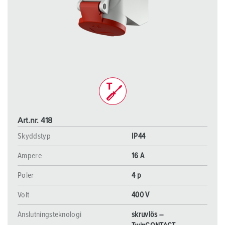
Art.nr. 418
Skyddstyp
IP44
Ampere
16 A
Poler
4 p
Volt
400 V
Anslutningsteknologi
skruvlös –