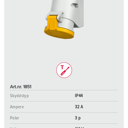
Art.nr. 1851
Skyddstyp
IP44
Ampere
32 A
Poler
3 p