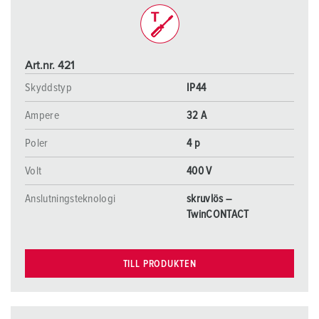
Art.nr. 421
Skyddstyp
IP44
Ampere
32 A
Poler
4 p
Volt
400 V
Anslutningsteknologi
skruvlös –
TwinCONTACT
TILL PRODUKTEN