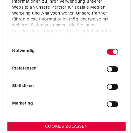
Informationen zu Ihrer Verwendung unserer
Website an unsere Partner für soziale Medien,
TILL PRODUKTEN
Werbung und Analysen weiter. Unsere Partner
führen diese Informationen möglicherweise mit
weiteren Daten zusammen, die Sie ihnen
bereitgestellt haben oder die sie im Rahmen Ihrer
Nutzung der Dienste gesammelt haben.
E
Datenschutzerklärung
Impressum
Notwendig
i
n
w
Präferenzen
i
l
Statistiken
l
i
g
Marketing
u
n
g
COOKIES ZULASSEN
s