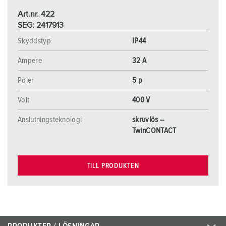
Art.nr. 422
SEG: 2417913
Skyddstyp
IP44
Ampere
32 A
Poler
5 p
Volt
400 V
Anslutningsteknologi
skruvlös –
TwinCONTACT
TILL PRODUKTEN