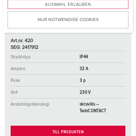
AUSWAHL ERLAUBEN
a
u
NUR NOTWENDIGE COOKIES
s
w
a
Art.nr. 420
h
SEG: 2417912
l
Skyddstyp
IP44
Ampere
32 A
Poler
3 p
Volt
230 V
Anslutningsteknologi
skruvlös –
TwinCONTACT
TILL PRODUKTEN