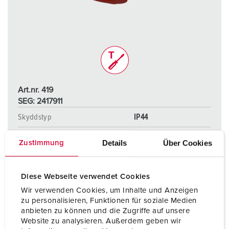
Art.nr. 419
SEG: 2417911
Skyddstyp
IP44
Ampere
16 A
Details
Über Cookies
Zustimmung
Poler
5 p
Volt
400 V
Diese Webseite verwendet Cookies
Wir verwenden Cookies, um Inhalte und Anzeigen
Anslutningsteknologi
skruvlös –
zu personalisieren, Funktionen für soziale Medien
TwinCONTACT
anbieten zu können und die Zugriffe auf unsere
Website zu analysieren. Außerdem geben wir