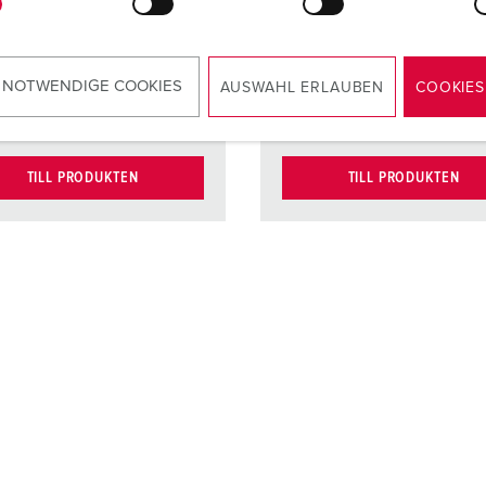
ig
ig
kontakthållare
kontakth
kt
nickelpläterad
Kontakt
nickelpl
 NOTWENDIGE COOKIES
AUSWAHL ERLAUBEN
COOKIES
e kontakter
e kontak
TILL PRODUKTEN
TILL PRODUKTEN