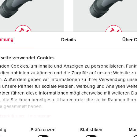
Kontakter och uttag i enlighet med internationella standarder
F
Data-/nätverksteknologi
F
Utökad version
C
Details
Über C
mmung
Tillbehör
T
r. 13136
Art.nr. 13137
E
seite verwendet Cookies
dstyp
IP54
Skyddstyp
IP54
den Cookies, um Inhalte und Anzeigen zu personalisieren, Funkt
re
63 A
Ampere
63 A
dien anbieten zu können und die Zugriffe auf unsere Website zu
en. Außerdem geben wir Informationen zu Ihrer Verwendung unse
4 p
Poler
5 p
 unsere Partner für soziale Medien, Werbung und Analysen weite
tner führen diese Informationen möglicherweise mit weiteren D
600 - 690 V
Volt
600 - 69
die Sie ihnen bereitgestellt haben oder die sie im Rahmen Ihre
te gesammelt haben.
tningsteknol
skruvkontakt
Anslutningsteknol
skruvkon
ogi
tzerklärung
Impressum
kt
mycket
Kontakt
mycket
dig
Präferenzen
Statistiken
Mar
värmebeständ
värmebe