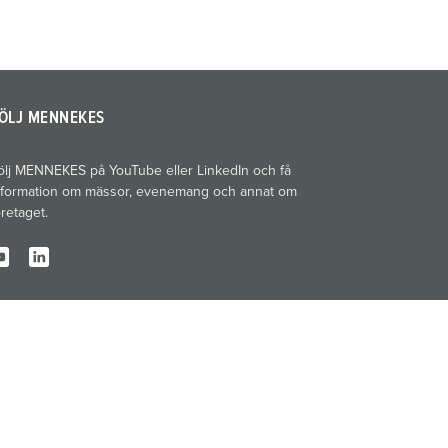
ÖLJ MENNEKES
ölj MENNEKES på YouTube eller LinkedIn och få
nformation om mässor, evenemang och annat om
öretaget.
Tryckort
Sekretess
Villkor