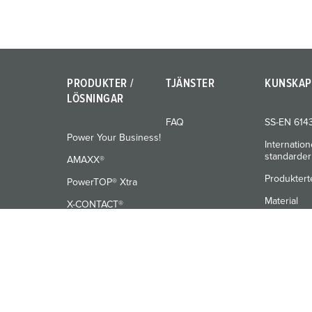
PRODUKTER /
TJÄNSTER
KUNSKAP
LÖSNINGAR
FAQ
SS-EN 614
Power Your Business!
Internation
standarder
AMAXX®
Produktert
PowerTOP® Xtra
Material
X-CONTACT®
Utbildning
© MENNEKES 2026
Alla rättigheter förbehållna