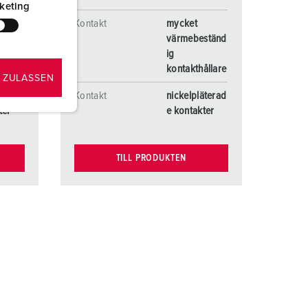
keting
Kontakt
mycket
ständ
värmebeständ
ig
ållare
kontakthållare
 ZULASSEN
äterad
Kontakt
nickelpläterad
ter
e kontakter
TILL PRODUKTEN