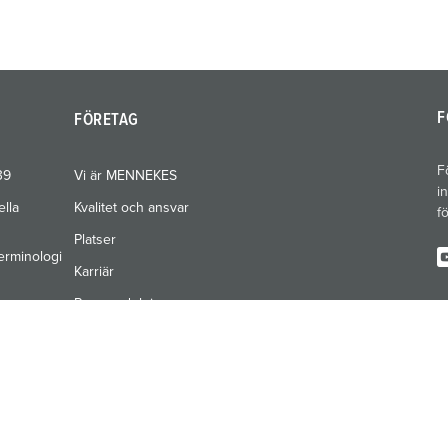
F
FÖRETAG
F
39
Vi är MENNEKES
i
ella
Kvalitet och ansvar
f
Platser
erminologi
Karriär
Pressavdelning
Mässor