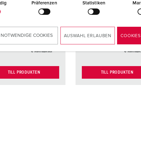
dig
Präferenzen
Statistiken
Mar
kt
mycket
Kontakt
mycket
värmebeständ
värmebe
ig
ig
kontakthållare
kontakth
 NOTWENDIGE COOKIES
AUSWAHL ERLAUBEN
COOKIES
kt
nickelpläterad
Kontakt
nickelpl
e kontakter
e kontak
TILL PRODUKTEN
TILL PRODUKTEN