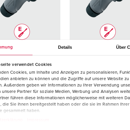
Kontakter och uttag i enlighet med internationella standarder
F
Data-/nätverksteknologi
F
Utökad version
C
Tillbehör
T
Details
Über C
mmung
r. 13660
Art.nr. 13643
E
 2418643
SEG: 2418638
dstyp
IP67 / IP69
Skyddstyp
IP67 / I
seite verwendet Cookies
den Cookies, um Inhalte und Anzeigen zu personalisieren, Funkt
re
32 A
Ampere
16 A
dien anbieten zu können und die Zugriffe auf unsere Website zu
en. Außerdem geben wir Informationen zu Ihrer Verwendung unse
5 p
Poler
5 p
 unsere Partner für soziale Medien, Werbung und Analysen weite
400 V
Volt
400 V
tner führen diese Informationen möglicherweise mit weiteren D
die Sie ihnen bereitgestellt haben oder die sie im Rahmen Ihre
tningsteknol
skruvanslutnin
Anslutningsteknol
skruvans
te gesammelt haben.
gsteknik
ogi
gsteknik
tzerklärung
Impressum
ErgoCONTAC
ErgoCO
T®
T®