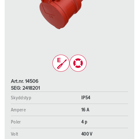
Art.nr. 14506
SEG: 2418201
Skyddstyp
IP54
Ampere
16 A
Poler
4 p
Volt
400 V