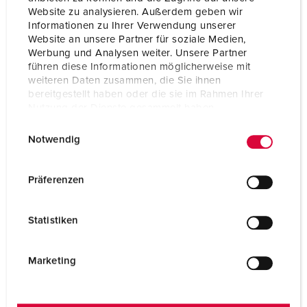
ErgoCONTACT®
Website zu analysieren. Außerdem geben wir
Informationen zu Ihrer Verwendung unserer
Website an unsere Partner für soziale Medien,
TILL PRODUKTEN
Werbung und Analysen weiter. Unsere Partner
führen diese Informationen möglicherweise mit
weiteren Daten zusammen, die Sie ihnen
bereitgestellt haben oder die sie im Rahmen Ihrer
Nutzung der Dienste gesammelt haben.
E
Datenschutzerklärung
Impressum
Notwendig
i
n
w
Präferenzen
i
l
Statistiken
l
i
g
Marketing
u
n