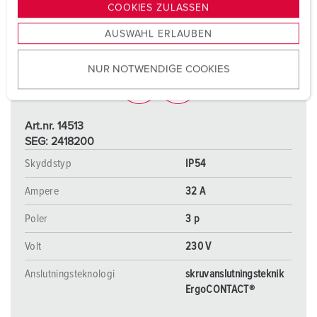
g
COOKIES ZULASSEN
s
AUSWAHL ERLAUBEN
a
u
NUR NOTWENDIGE COOKIES
s
w
a
h
Art.nr. 14513
l
SEG: 2418200
Skyddstyp
IP54
Ampere
32 A
Poler
3 p
Volt
230 V
Anslutningsteknologi
skruvanslutningsteknik
ErgoCONTACT®