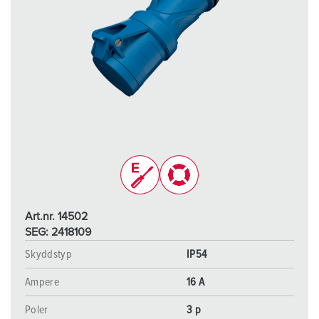
Art.nr. 14502
SEG: 2418109
Skyddstyp
IP54
Ampere
16 A
Poler
3 p