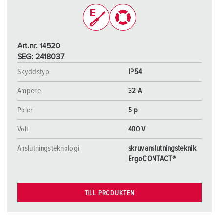
Art.nr. 14520
SEG: 2418037
Skyddstyp
IP54
Ampere
32 A
Poler
5 p
Volt
400 V
Anslutningsteknologi
skruvanslutningsteknik
ErgoCONTACT®
TILL PRODUKTEN