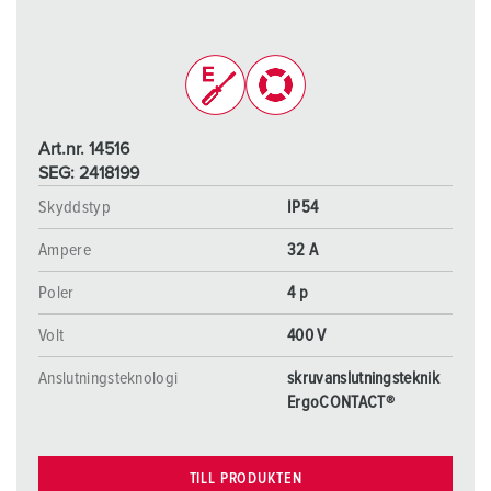
Art.nr. 14516
SEG: 2418199
Skyddstyp
IP54
Ampere
32 A
Poler
4 p
Volt
400 V
Anslutningsteknologi
skruvanslutningsteknik
ErgoCONTACT®
TILL PRODUKTEN