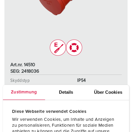
Art.nr. 14510
SEG: 2418036
Skyddstyp
IP54
Ampere
16 A
Details
Über Cookies
Zustimmung
Poler
5 p
Diese Webseite verwendet Cookies
Volt
400 V
Wir verwenden Cookies, um Inhalte und Anzeigen
zu personalisieren, Funktionen für soziale Medien
Anslutningsteknologi
skruvanslutningsteknik
anbieten zu können und die Zugriffe auf unsere