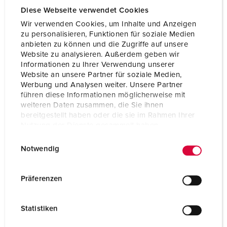
Volt
230 V
Diese Webseite verwendet Cookies
Anslutningsteknologi
skruvkontakt
Wir verwenden Cookies, um Inhalte und Anzeigen
zu personalisieren, Funktionen für soziale Medien
Kontakt
X-CONTACT®
anbieten zu können und die Zugriffe auf unsere
Website zu analysieren. Außerdem geben wir
Informationen zu Ihrer Verwendung unserer
Website an unsere Partner für soziale Medien,
TILL PRODUKTEN
Werbung und Analysen weiter. Unsere Partner
führen diese Informationen möglicherweise mit
weiteren Daten zusammen, die Sie ihnen
bereitgestellt haben oder die sie im Rahmen Ihrer
Nutzung der Dienste gesammelt haben.
E
Datenschutzerklärung
Impressum
Notwendig
i
n
w
Präferenzen
i
l
Statistiken
l
i