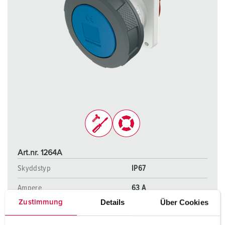
Art.nr. 1264A
Skyddstyp
IP67
Ampere
63 A
Details
Über Cookies
Zustimmung
Poler
3 p