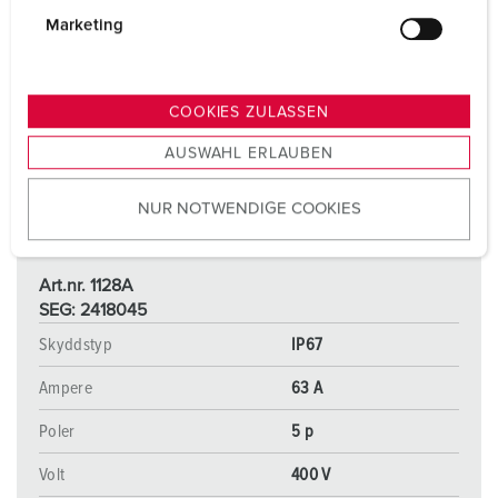
g
Marketing
u
n
g
COOKIES ZULASSEN
s
AUSWAHL ERLAUBEN
a
u
NUR NOTWENDIGE COOKIES
s
w
a
Art.nr. 1128A
h
SEG: 2418045
l
Skyddstyp
IP67
Ampere
63 A
Poler
5 p
Volt
400 V