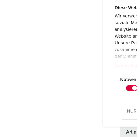
Diese Web
Wir verwen
soziale Me
analysier
Website an
Unsere Par
zusammen, 
der Diens
Datenschu
E
i
Notwen
n
w
i
l
NUR
l
i
g
Art.n