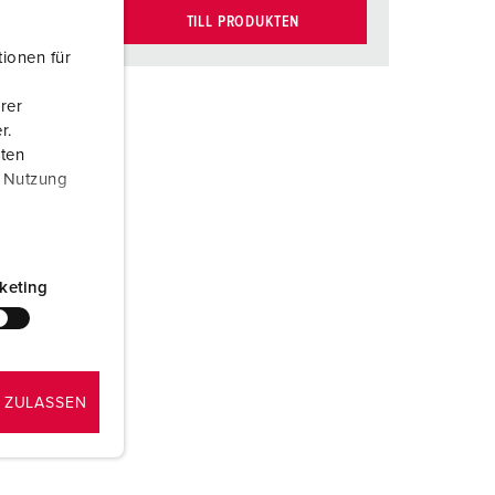
TILL PRODUKTEN
ionen für
rer
r.
aten
r Nutzung
keting
 ZULASSEN