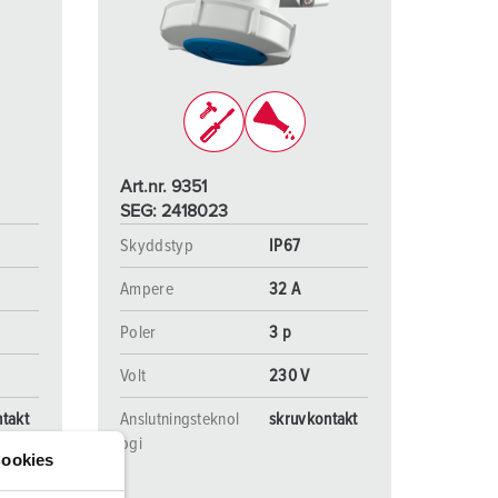
ör brandkår och civilskydd
ör kylfartygscontainrar
amping
M för militär användning
Art.nr. 9351
venemang och underhållning
SEG: 2418023
Skyddstyp
IP67
Ampere
32 A
Poler
3 p
Volt
230 V
takt
Anslutningsteknol
skruvkontakt
ogi
ookies