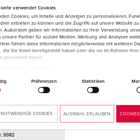
TILL PRODUKTEN
TILL PRODUKTEN
seite verwendet Cookies
den Cookies, um Inhalte und Anzeigen zu personalisieren, Funkt
dien anbieten zu können und die Zugriffe auf unsere Website zu
en. Außerdem geben wir Informationen zu Ihrer Verwendung unse
 unsere Partner für soziale Medien, Werbung und Analysen weite
tner führen diese Informationen möglicherweise mit weiteren D
die Sie ihnen bereitgestellt haben oder die sie im Rahmen Ihre
te gesammelt haben.
tzerklärung
Impressum
dig
Präferenzen
Statistiken
Mar
 NOTWENDIGE COOKIES
AUSWAHL ERLAUBEN
COOKIES
r. 9382