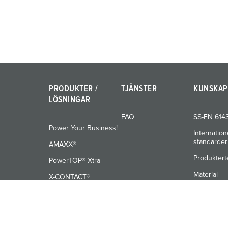
PRODUKTER /
TJÄNSTER
KUNSKAP
LÖSNINGAR
FAQ
SS-EN 614
Power Your Business!
Internation
standarder
AMAXX®
Produktert
PowerTOP® Xtra
Material
X-CONTACT®
Utbildning