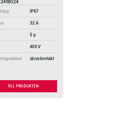
 2418024
dstyp
IP67
re
32 A
5 p
400 V
tningsteknol
skruvkontakt
TILL PRODUKTEN