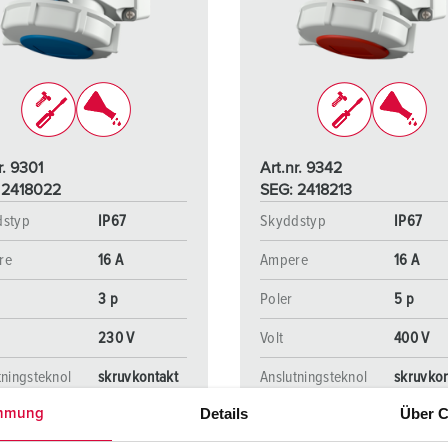
Kontakter och uttag i enlighet med internationella standarder
F
Data-/nätverksteknologi
F
Utökad version
C
Tillbehör
T
r. 9301
Art.nr. 9342
E
 2418022
SEG: 2418213
dstyp
IP67
Skyddstyp
IP67
re
16 A
Ampere
16 A
3 p
Poler
5 p
230 V
Volt
400 V
tningsteknol
skruvkontakt
Anslutningsteknol
skruvkon
ogi
Details
Über C
mmung