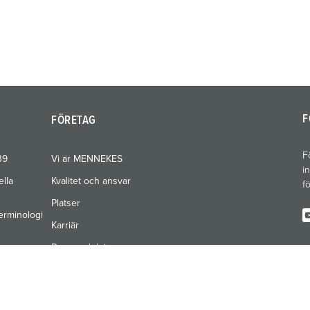
F
FÖRETAG
F
39
Vi är MENNEKES
i
ella
Kvalitet och ansvar
f
Platser
erminologi
Karriär
Pressavdelning
Mässor