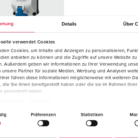
Kontakter och uttag i enlighet med internationella standarder
F
Data-/nätverksteknologi
F
Details
Über C
mmung
Utökad version
C
seite verwendet Cookies
Tillbehör
T
den Cookies, um Inhalte und Anzeigen zu personalisieren, Funkt
r. 5611306G
E
dien anbieten zu können und die Zugriffe auf unsere Website zu
 2418422
en. Außerdem geben wir Informationen zu Ihrer Verwendung unse
dstyp
IP44
 unsere Partner für soziale Medien, Werbung und Analysen weite
tner führen diese Informationen möglicherweise mit weiteren D
re
16 A
die Sie ihnen bereitgestellt haben oder die sie im Rahmen Ihre
te gesammelt haben.
3 p
tzerklärung
Impressum
230 V
dig
Präferenzen
Statistiken
Mar
tningsteknol
skruvkontakt
kt
X-CONTACT®