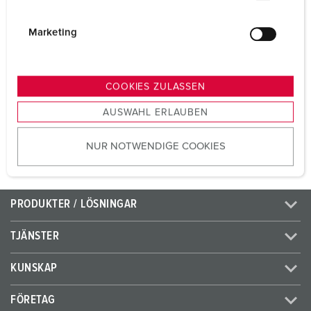
i
Volt
230 V
g
Marketing
Anslutningsteknologi
skruvkontakt
u
n
Kontakt
standard
g
COOKIES ZULASSEN
s
AUSWAHL ERLAUBEN
a
TILL PRODUKTEN
u
NUR NOTWENDIGE COOKIES
s
w
a
h
PRODUKTER / LÖSNINGAR
l
TJÄNSTER
KUNSKAP
FÖRETAG