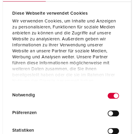
Diese Webseite verwendet Cookies
Wir verwenden Cookies, um Inhalte und Anzeigen
zu personalisieren, Funktionen für soziale Medien
anbieten zu können und die Zugriffe auf unsere
Website zu analysieren. Außerdem geben wir
Informationen zu Ihrer Verwendung unserer
Website an unsere Partner für soziale Medien,
Werbung und Analysen weiter. Unsere Partner
führen diese Informationen möglicherweise mit
weiteren Daten zusammen, die Sie ihnen
bereitgestellt haben oder die sie im Rahmen Ihrer
Nutzung der Dienste gesammelt haben.
E
Datenschutzerklärung
Impressum
Art.nr. 844
Notwendig
i
SEG: 2417931
n
Skyddstyp
IP44
w
Präferenzen
Ampere
16 A
i
l
Poler
3 p
Statistiken
l