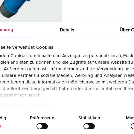
Kontakter och uttag i enlighet med internationella standarder
F
Data-/nätverksteknologi
F
Utökad version
C
Details
Über C
mmung
Tillbehör
T
seite verwendet Cookies
r. 13502
E
den Cookies, um Inhalte und Anzeigen zu personalisieren, Funkt
 2418095
dien anbieten zu können und die Zugriffe auf unsere Website zu
dstyp
IP54
en. Außerdem geben wir Informationen zu Ihrer Verwendung unse
 unsere Partner für soziale Medien, Werbung und Analysen weite
re
16 A
tner führen diese Informationen möglicherweise mit weiteren D
die Sie ihnen bereitgestellt haben oder die sie im Rahmen Ihre
3 p
te gesammelt haben.
230 V
tzerklärung
Impressum
tningsteknol
skruvanslutnin
dig
Präferenzen
Statistiken
Mar
gsteknik
ErgoCONTAC
T®