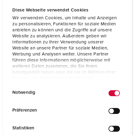
Diese Webseite verwendet Cookies
Wir verwenden Cookies, um Inhalte und Anzeigen
zu personalisieren, Funktionen für soziale Medien
anbieten zu können und die Zugriffe auf unsere
Website zu analysieren. Außerdem geben wir
Informationen zu Ihrer Verwendung unserer
Website an unsere Partner für soziale Medien,
Werbung und Analysen weiter. Unsere Partner
führen diese Informationen möglicherweise mit
weiteren Daten zusammen, die Sie ihnen
bereitgestellt haben oder die sie im Rahmen Ihrer
Nutzung der Dienste gesammelt haben.
E
Datenschutzerklärung
Impressum
Art.nr. 3719
Notwendig
i
Skyddstyp
IP44
n
w
Präferenzen
Ampere
63 A
i
l
Poler
5 p
Statistiken
l