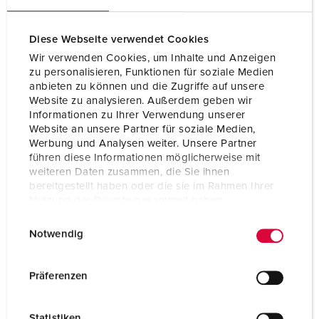
Diese Webseite verwendet Cookies
Wir verwenden Cookies, um Inhalte und Anzeigen
zu personalisieren, Funktionen für soziale Medien
anbieten zu können und die Zugriffe auf unsere
Website zu analysieren. Außerdem geben wir
Informationen zu Ihrer Verwendung unserer
Website an unsere Partner für soziale Medien,
Werbung und Analysen weiter. Unsere Partner
führen diese Informationen möglicherweise mit
weiteren Daten zusammen, die Sie ihnen
bereitgestellt haben oder die sie im Rahmen Ihrer
Nutzung der Dienste gesammelt haben.
Art.nr. 1720
E
Datenschutzerklärung
Impressum
SEG: 2417959
Notwendig
i
Skyddstyp
IP44
n
w
Präferenzen
Ampere
16 A
i
l
Poler
3 p
Statistiken