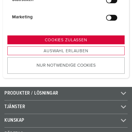
l
Volt
230 V
i
g
Marketing
Anslutningsteknologi
skruvlös –
u
TwinCONTACT
n
Kontakt
standard
g
COOKIES ZULASSEN
s
AUSWAHL ERLAUBEN
a
TILL PRODUKTEN
u
NUR NOTWENDIGE COOKIES
s
w
a
h
PRODUKTER / LÖSNINGAR
l
TJÄNSTER
KUNSKAP